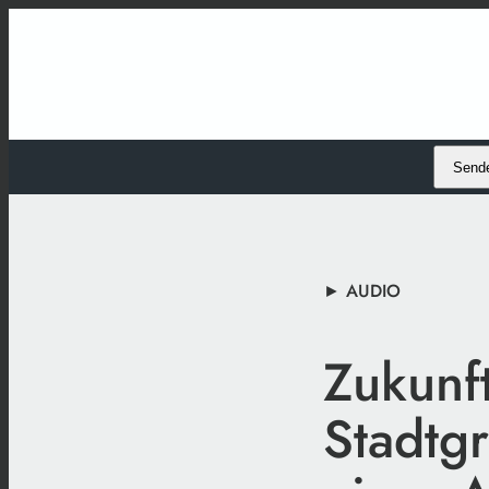
Send
► AUDIO
Zukunft
Stadtg