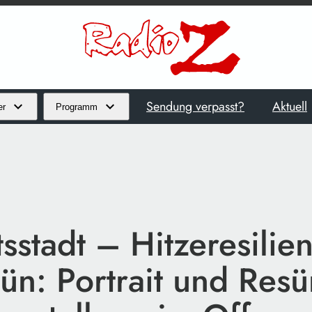
Sendung verpasst?
Aktuell
er
Programm
sstadt – Hitzeresilie
rün: Portrait und Res