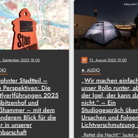
Alejandro 
. September 2025 18:00
11
. August 2025 19:00
notes
DIO
► AUDIO
hnter Stadtteil –
„Wir machen einfac
 Perspektiven: Die
unser Rollo runter, a
t(ver)führungen 2025
der Igel, der kann d
ibitzenhof und
nicht.“ – Ein
ißhammer – mit dem
Studiogespräch über
nderem Blick für die
Ursachen und Folge
r in unserer
Lichtverschmutzung 
barschaft
„Rettet die Nacht!“ lautet u