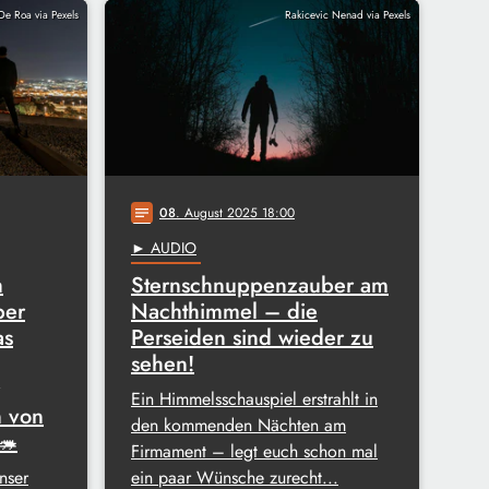
De Roa via Pexels
Rakicevic Nenad via Pexels
08
. August 2025 18:00
notes
► AUDIO
h
Sternschnuppenzauber am
ber
Nachthimmel – die
as
Perseiden sind wieder zu
sehen!
Ein Himmelsschauspiel erstrahlt in
n von
den kommenden Nächten am
🦔
Firmament – legt euch schon mal
nser
ein paar Wünsche zurecht...