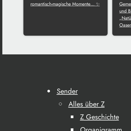
romantisch-magische Momente… ✨
Gemei
und B
„Natü
Oasen
Sender
Alles über Z
Z Geschichte
Organigramm