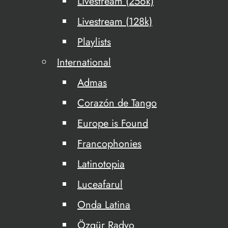
Livestream (256k)
Livestream (128k)
Playlists
International
Admas
Corazón de Tango
Europe is Found
Francophonies
Latinotopia
Luceafarul
Onda Latina
Özgür Radyo