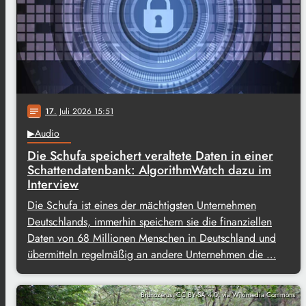
17
. Juli 2026 15:51
notes
▶Audio
Die Schufa speichert veraltete Daten in einer
Schattendatenbank: AlgorithmWatch dazu im
Interview
Die Schufa ist eines der mächtigsten Unternehmen
Deutschlands, immerhin speichern sie die finanziellen
Daten von 68 Millionen Menschen in Deutschland und
übermitteln regelmäßig an andere Unternehmen die …
Brunozerus, CC BY-SA 4.0, via Wikimedia Commons