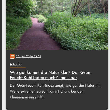
15
. Juli 2026 15:51
notes
▶Audio
Wie gut kommt die Natur klar? Der Grün-
Feucht-Kühl-Index macht's messbar
Der Grün-Feucht-Kühl-Index zeigt, wie gut die Natur mit
Wetterextremen zurechtkommt & uns bei der
Klimaanpassung hilft.