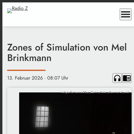
menu
Zones of Simulation von Mel
Brinkmann
headphones
chrome_reader_mode
13. Februar 2026
· 08:07 Uhr
mel_performance-28_c_Quinn_Maier_@ex.moriar_web