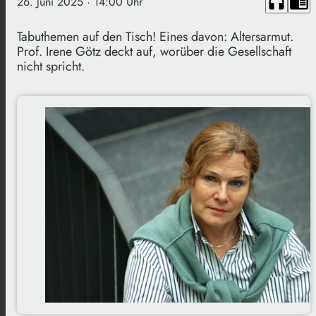
headphones
chrome_reader_mode
26. Juni 2025
· 14:00 Uhr
Tabuthemen auf den Tisch! Eines davon: Altersarmut.
Prof. Irene Götz deckt auf, worüber die Gesellschaft
nicht spricht.