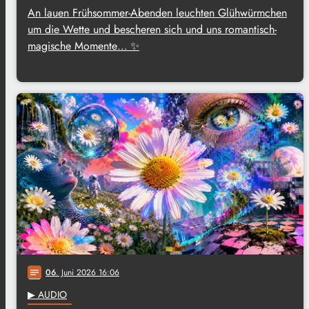
An lauen Frühsommer-Abenden leuchten Glühwürmchen
um die Wette und bescheren sich und uns romantisch-
magische Momente… ✨
06
. Juni 2026 16:06
notes
▶ AUDIO