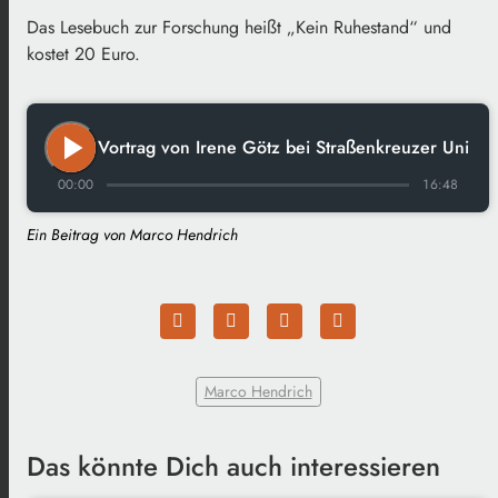
Das Lesebuch zur Forschung heißt „Kein Ruhestand“ und
kostet 20 Euro.
play_arrow
Vortrag von Irene Götz bei Straßenkreuzer Uni
00:00
16:48
Ein Beitrag von Marco Hendrich
Marco Hendrich
Das könnte Dich auch interessieren