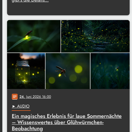
24
. Juni 2026 16:00
notes
► AUDIO
Ein magisches Erlebnis für laue Sommernächte
– Wissenswertes über Glühwürmchen-
Beobachtung