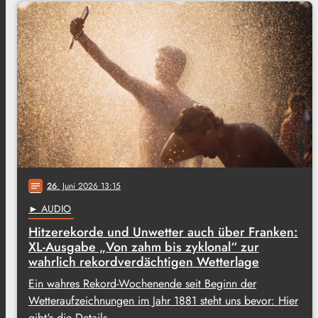
26
. Juni 2026 13:15
notes
► AUDIO
Hitzerekorde und Unwetter auch über Franken:
XL-Ausgabe „Von zahm bis zyklonal“ zur
wahrlich rekordverdächtigen Wetterlage
Ein wahres Rekord-Wochenende seit Beginn der
Wetteraufzeichnungen im Jahr 1881 steht uns bevor: Hier
gibt's die Details…