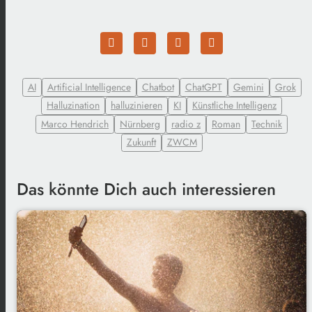
AI
Artificial Intelligence
Chatbot
ChatGPT
Gemini
Grok
Halluzination
halluzinieren
KI
Künstliche Intelligenz
Marco Hendrich
Nürnberg
radio z
Roman
Technik
Zukunft
ZWCM
Das könnte Dich auch interessieren