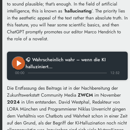
to sound plausible; that’s enough. In the field of artificial
intelligence, this is known as ‘
hallucinating
’. The priority lies
in the aesthetic appeal of the text rather than absolute truth. In
this feature, you will hear some scientific basics, and then
ChatGPT promptly promotes our editor Marco Hendrich to
the role of a novelist.
🎧 Wahrscheinlich wahr – wenn die KI
play_arrow
halluziniert...
00:00
12:52
Die Erstfassung des Beitrags ist in der Nachbereitung der
Zukunftswerkstatt Community Media
ZWCM
im November
2024
in Ulm entstanden. David Westphal, Redakteur von
LORA München und Programmierer Niklas Unverricht gingen
dem Verhältnis von Chatbots und Wahrheit schon in einer Zeit
auf den Grund, als der Begriff der KI-Halluzination noch nicht
allgegenwärtig war. Inzwischen sind sich viele Nutzer*innen