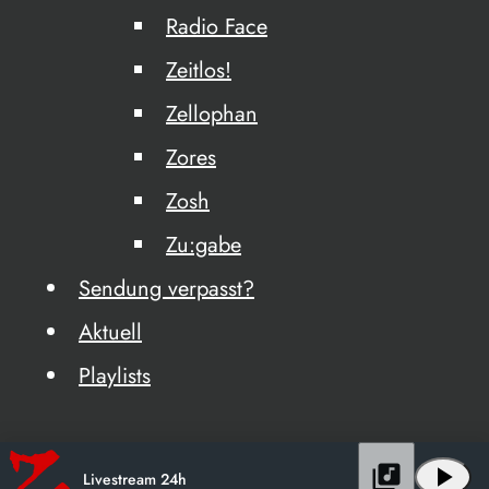
Radio Face
Zeitlos!
Zellophan
Zores
Zosh
Zu:gabe
Sendung verpasst?
Aktuell
Playlists
library_music
play_arrow
Livestream 24h