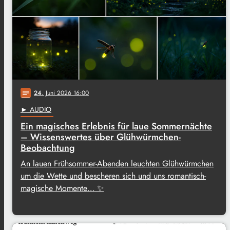
24
. Juni 2026 16:00
notes
► AUDIO
Ein magisches Erlebnis für laue Sommernächte
– Wissenswertes über Glühwürmchen-
Beobachtung
An lauen Frühsommer-Abenden leuchten Glühwürmchen
um die Wette und bescheren sich und uns romantisch-
magische Momente… ✨