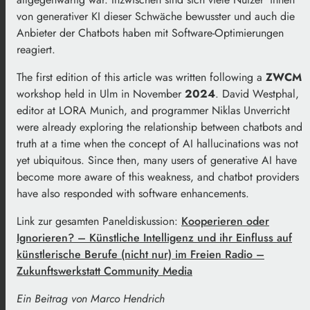
von generativer KI dieser Schwäche bewusster und auch die
Anbieter der Chatbots haben mit Software-Optimierungen
reagiert.
The first edition of this article was written following a
ZWCM
workshop held in Ulm in November
2024
. David Westphal,
editor at LORA Munich, and programmer Niklas Unverricht
were already exploring the relationship between chatbots and
truth at a time when the concept of AI hallucinations was not
yet ubiquitous. Since then, many users of generative AI have
become more aware of this weakness, and chatbot providers
have also responded with software enhancements.
Link zur gesamten Paneldiskussion:
Kooperieren oder
Ignorieren? – Künstliche Intelligenz und ihr Einfluss auf
künstlerische Berufe (nicht nur) im Freien Radio –
Zukunftswerkstatt Community Media
Ein Beitrag von Marco Hendrich