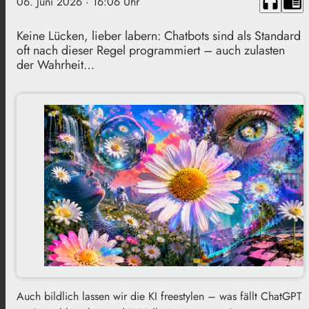
headphones
chrome_reader_mode
06. Juni 2026
· 16:06 Uhr
Keine Lücken, lieber labern: Chatbots sind als Standard
oft nach dieser Regel programmiert – auch zulasten
der Wahrheit…
Auch bildlich lassen wir die KI freestylen – was fällt ChatGPT