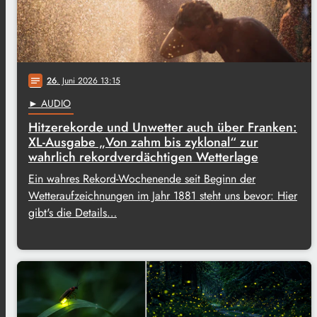
26
. Juni 2026 13:15
notes
► AUDIO
Hitzerekorde und Unwetter auch über Franken:
XL-Ausgabe „Von zahm bis zyklonal“ zur
wahrlich rekordverdächtigen Wetterlage
Ein wahres Rekord-Wochenende seit Beginn der
Wetteraufzeichnungen im Jahr 1881 steht uns bevor: Hier
gibt's die Details…