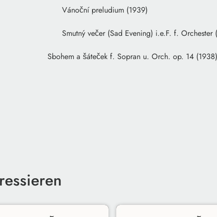
 Kaprálová
Vánoční preludium (1939)
 Kaprálová
Smutný večer (Sad Evening) i.e.F. f. Orchester
bohem a šáteček f. Sopran u. Orch. op. 14 (1938
ressieren