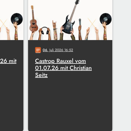
06
. Juli 2026 16:52
notes
26 mit
Castrop Rauxel vom
01.07.26 mit Christian
Seitz