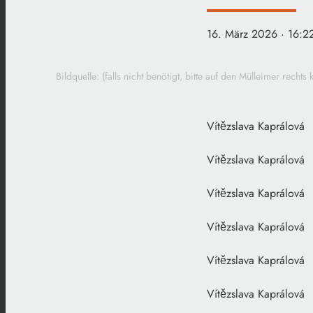
16. März 2026
· 16:2
Bildquelle: (falls nicht benötigt, bitte auf den Mülleimer recht
Vítězslava
Vítězslava
Vítězslava
Vítězslava
Vítězslava
Vítězslava