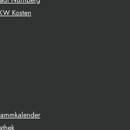
UKW Kosten
rammkalender
athek