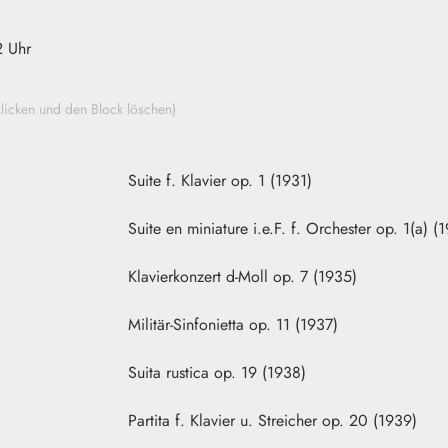
2 Uhr
s klicken und den Block löschen)
 Kaprálová
Suite f. Klavier op. 1 (1931)
 Kaprálová
Suite en miniature i.e.F. f. Orchester op. 1(a) (
 Kaprálová
Klavierkonzert d-Moll op. 7 (1935)
 Kaprálová
Militär-Sinfonietta op. 11 (1937)
 Kaprálová
Suita rustica op. 19 (1938)
 Kaprálová
Partita f. Klavier u. Streicher op. 20 (1939)