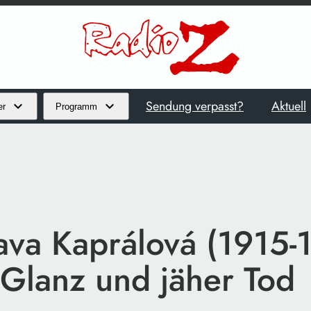
Sendung verpasst?
Aktuell
er
Programm
lava Kaprálová (1915-
 Glanz und jäher Tod