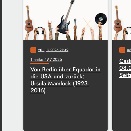
20
. Juli 2026 21:49
0
notes
notes
Tinnitus 19.7.2026
Cast
08.0
Von Berlin über Equador in
Seit
die USA und zurück:
Ursula Mamlock (1923-
2016)