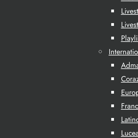
Lives
Lives
Playli
Internati
Adm
Cora
Euro
Fran
Latin
Lucea