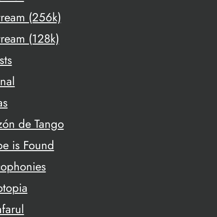
tream (256k)
tream (128k)
sts
onal
as
zón de Tango
pe is Found
cophonies
otopia
farul