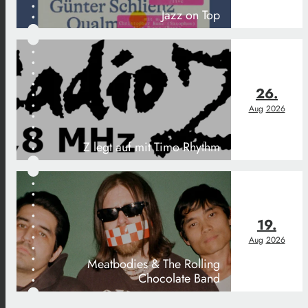
Jazz on Top
26.
Aug
2026
Z legt auf mit Timo Rhythm
19.
Aug
2026
Meatbodies & The Rolling
Chocolate Band