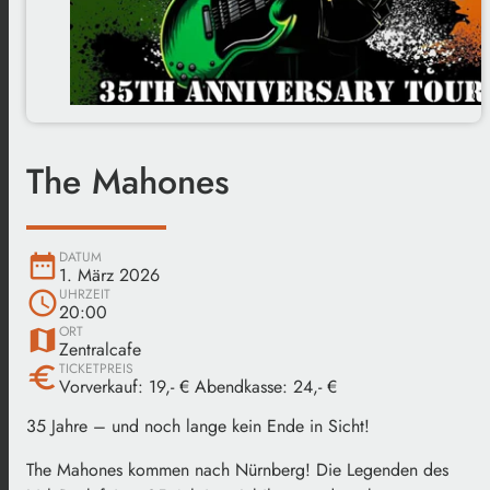
The Mahones
DATUM
date_range
1. März 2026
UHRZEIT
schedule
20:00
ORT
map
Zentralcafe
TICKETPREIS
euro
Vorverkauf: 19,- € Abendkasse: 24,- €
35 Jahre – und noch lange kein Ende in Sicht!
The Mahones kommen nach Nürnberg! Die Legenden des