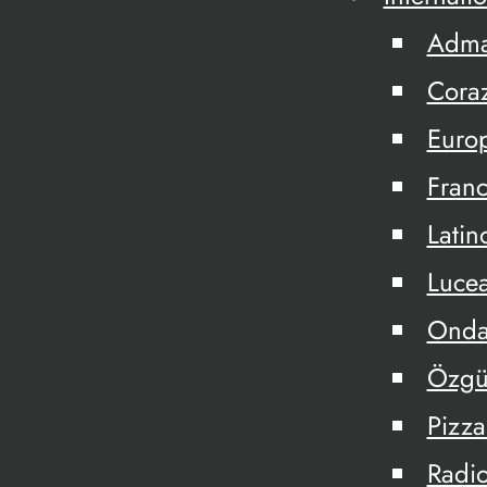
Adm
Cora
Euro
Fran
Latin
Lucea
Onda
Özgü
Pizza
Radio