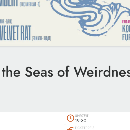
 the Seas of Weirdne
l
UHRZEIT
schedule
19:30
TICKETPREIS