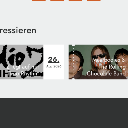
ressieren
26.
Meatbodies &
Z legt auf mit
The Rolling
Aug
2026
Timo Rhythm
Chocolate Band