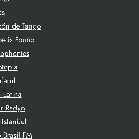
as
zón de Tango
pe is Found
cophonies
otopia
farul
 Latina
r Radyo
 Istanbul
 Brasil FM