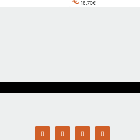
euro
18,70€