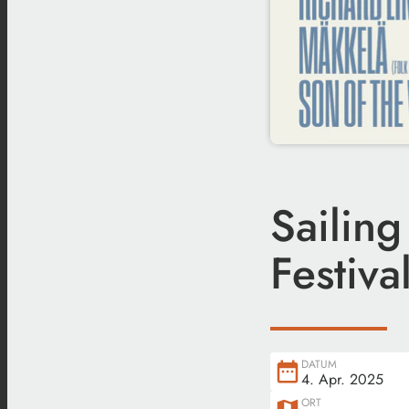
Sailing
Festiva
DATUM
date_range
4. Apr. 2025
ORT