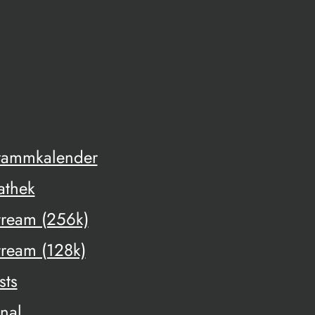
rammkalender
athek
tream (256k)
tream (128k)
sts
onal