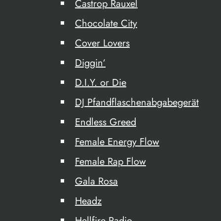
Castrop Rauxel
Chocolate City
Cover Lovers
Diggin‘
D.I.Y. or Die
DJ Pfandflaschenabgabegerät
Endless Greed
Female Energy Flow
Female Rap Flow
Gala Rosa
Headz
Hellfire Radio