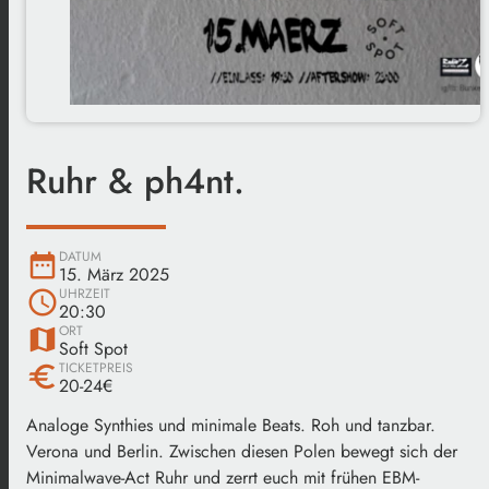
Ruhr & ph4nt.
DATUM
date_range
15. März 2025
UHRZEIT
schedule
20:30
ORT
map
Soft Spot
TICKETPREIS
euro
20-24€
Analoge Synthies und minimale Beats. Roh und tanzbar.
Verona und Berlin. Zwischen diesen Polen bewegt sich der
Minimalwave-Act Ruhr und zerrt euch mit frühen EBM-