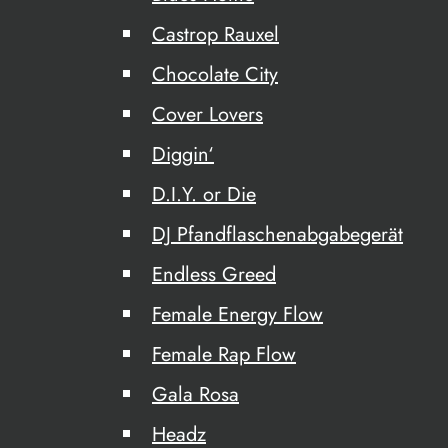
Castrop Rauxel
Chocolate City
Cover Lovers
Diggin‘
D.I.Y. or Die
DJ Pfandflaschenabgabegerät
Endless Greed
Female Energy Flow
Female Rap Flow
Gala Rosa
Headz