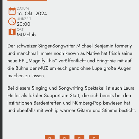
DATUM
date_range
16. Okt. 2024
UHRZEIT
schedule
20:00
ORT
map
MUZclub
Der schweizer Singer-Songwriter Michael Benjamin formerly
und manchmal immer noch known as Native hat frisch seine
neue EP „Magnify This“ veröffentlicht und bringt sie mit auf
die Bühne der MUZ um euch ganz ohne Lupe große Augen
machen zu lassen.
Bei diesem Singing und Songwriting Spektakel ist auch Laura
Heller als lokaler Support am Start, die sich bereits bei den
Institutionen Bardentreffen und Nürnberg-Pop bewiesen hat
und ebenfalls mit wohlig warmer Gitarre und Stimme besticht.