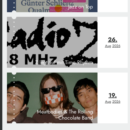
Jazz on Top
26.
Aug
2026
Z legt auf mit Timo Rhythm
19.
Aug
2026
Meatbodies & The Rolling
Chocolate Band