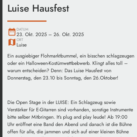
Luise Hausfest
DATUM
date_range
23. Okt. 2025
– 26. Okt. 2025
ORT
map
Luise
Ein ausgiebiger Flohmarktbummel, ein bisschen schlagzeugen
oder ein Halloween-Kostümwettbebwerb. Klingt alles toll –
warum entscheiden? Denn: Das Luise Hausfest von
Donnerstag, den 23.10 bis Sonntag, den 26.Oktober!
Die Open Stage in der LUISE: Ein Schlagzeug sowie
Verstärker für E-Gitarren sind vorhanden, sonstige Instrumente
bitte selber Mitbringen. It’s plug and play leude! Ab 19:00
Uhr eröffnet eine Band den Abend und danach ist die Bühne
offen für alle, die jammen und sich auf einer kleinen Bühne