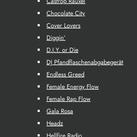
Castrop Rauxel
Chocolate City
Cover Lovers
Diggin‘
D.I.Y. or Die
DJ Pfandflaschenabgabegerät
Endless Greed
Female Energy Flow
Female Rap Flow
Gala Rosa
Headz
Hellfire Radio