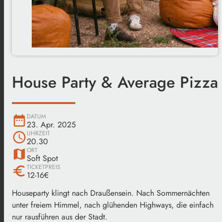
House Party & Average Pizza
DATUM
date_range
23. Apr. 2025
UHRZEIT
schedule
20.30
ORT
map
Soft Spot
TICKETPREIS
euro
12-16€
Houseparty klingt nach Draußensein. Nach Sommernächten
unter freiem Himmel, nach glühenden Highways, die einfach
nur rausführen aus der Stadt.