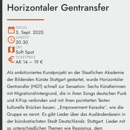
Horizontaler Gentransfer
DATUM
date_range
5. Sept. 2025
UHRZEIT
schedule
20.30
ORT
map
Soft Spot
TICKETPREIS
euro
AK 14 – 19 €
Als ambitioniertes Kunstprojekt an der Staatlichen Akademie
der Bildenden Künste Stuttgart gestartet, wurde Horizontaler
Gentransfer (HGT) schnell zur Sensation: Sechs Künstlerinnen
mit Migrationshintergrund, die in ihren Songs deutschen Punk
und K-Pop verbinden und mit ihren pointierten Texten
kulturelle Brücken bauen: „Empowerment Karaoke“, wie die
Gruppe es nennt. Es gibt Lieder über das Ausländerdasein in
der bürokratischsten Stadt Deutschlands: Stuttgart. Lieder mit
so unterschiedlichen Themen wie Rassismus, dem