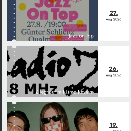
27.
Aug
2026
Jazz on Top
26.
Aug
2026
Z legt auf mit Timo Rhythm
19.