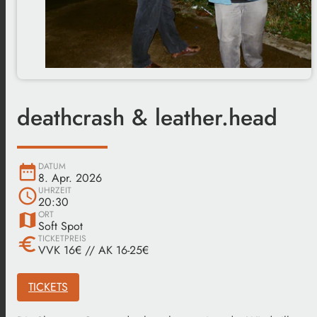
deathcrash & leather.head
DATUM
date_range
8. Apr. 2026
UHRZEIT
schedule
20:30
ORT
map
Soft Spot
TICKETPREIS
euro
VVK 16€ // AK 16-25€
TICKETS