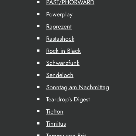
PAST/PHORWARD
Powerplay
Raprezent
Rastashock
Rock in Black
Schwarzfunk
Sendeloch
Sonntag am Nachmittag
Teardrop’s Digest
Tiefton
Tinnitus
Tommy and Brit