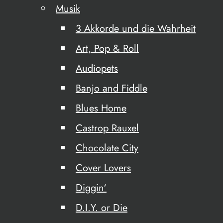
Musik
3 Akkorde und die Wahrheit
Art, Pop & Roll
Audiopets
Banjo and Fiddle
Blues Home
Castrop Rauxel
Chocolate City
Cover Lovers
Diggin‘
D.I.Y. or Die