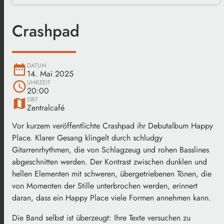
Crashpad
DATUM
date_range
14. Mai 2025
UHRZEIT
schedule
20:00
ORT
map
Zentralcafé
Vor kurzem veröffentlichte Crashpad ihr Debutalbum Happy
Place. Klarer Gesang klingelt durch schludgy
Gitarrenrhythmen, die von Schlagzeug und rohen Basslines
abgeschnitten werden. Der Kontrast zwischen dunklen und
hellen Elementen mit schweren, übergetriebenen Tönen, die
von Momenten der Stille unterbrochen werden, erinnert
daran, dass ein Happy Place viele Formen annehmen kann.
Die Band selbst ist überzeugt: Ihre Texte versuchen zu