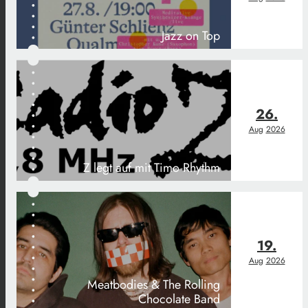
Jazz on Top
26.
Aug
2026
Z legt auf mit Timo Rhythm
19.
Aug
2026
Meatbodies & The Rolling
Chocolate Band