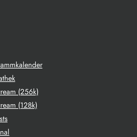
rammkalender
athek
tream (256k)
tream (128k)
sts
onal