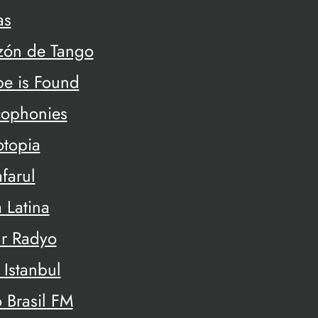
as
zón de Tango
pe is Found
cophonies
otopia
farul
 Latina
r Radyo
 Istanbul
 Brasil FM