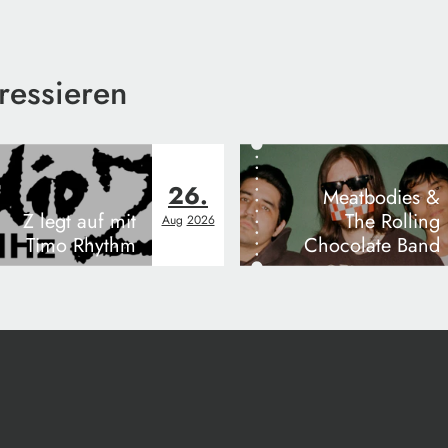
ressieren
26.
Meatbodies &
Z legt auf mit
The Rolling
Aug
2026
Timo Rhythm
Chocolate Band