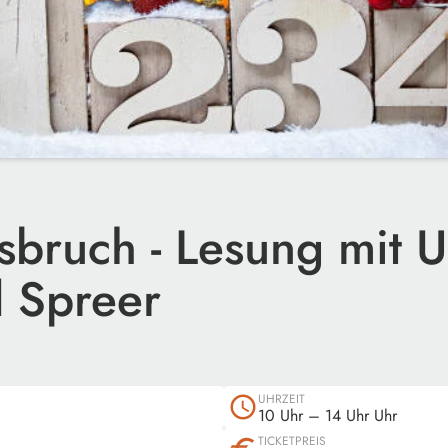
sbruch - Lesung mit U
 Spreer
UHRZEIT
schedule
10 Uhr
– 14 Uhr Uhr
TICKETPREIS