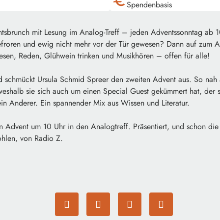
euro
Spendenbasis
entsbrunch mit Lesung im Analog-Treff – jeden Adventssonntag ab 
roren und ewig nicht mehr vor der Tür gewesen? Dann auf zum A
sen, Reden, Glühwein trinken und Musikhören – offen für alle!
d schmückt Ursula Schmid Spreer den zweiten Advent aus. So nah a
weshalb sie sich auch um einen Special Guest gekümmert hat, der si
kein Anderer. Ein spannender Mix aus Wissen und Literatur.
Advent um 10 Uhr in den Analogtreff. Präsentiert, und schon die V
hlen, von Radio Z.