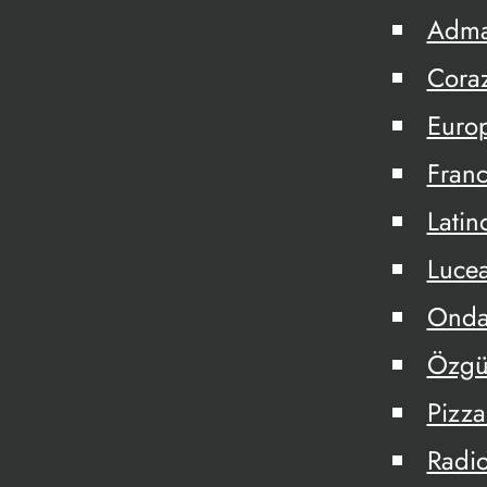
Adm
Cora
Euro
Fran
Latin
Lucea
Onda
Özgü
Pizza
Radio