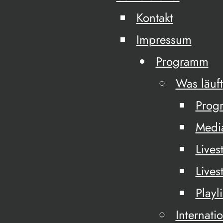
Kontakt
Impressum
Programm
Was läuft
Prog
Medi
Lives
Lives
Playli
Internati