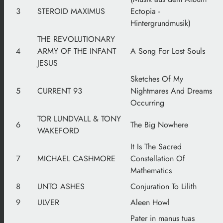
3
STEROID MAXIMUS
Ectopia -
Hintergrundmusik)
THE REVOLUTIONARY
4
ARMY OF THE INFANT
A Song For Lost Souls
JESUS
Sketches Of My
5
CURRENT 93
Nightmares And Dreams
Occurring
TOR LUNDVALL & TONY
6
The Big Nowhere
WAKEFORD
It Is The Sacred
7
MICHAEL CASHMORE
Constellation Of
Mathematics
8
UNTO ASHES
Conjuration To Lilith
9
ULVER
Aleen Howl
Pater in manus tuas