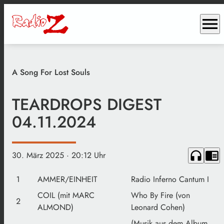
menu
A Song For Lost Souls
TEARDROPS DIGEST
04.11.2024
headphones
chrome_reader_mode
30. März 2025
· 20:12 Uhr
1
AMMER/EINHEIT
Radio Inferno Cantum I
COIL (mit MARC
Who By Fire (von
2
ALMOND)
Leonard Cohen)
(Musik aus dem Album