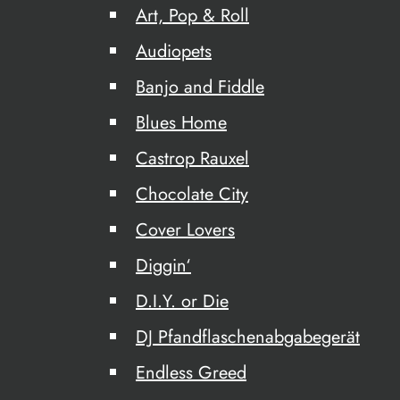
Art, Pop & Roll
Audiopets
Banjo and Fiddle
Blues Home
Castrop Rauxel
Chocolate City
Cover Lovers
Diggin‘
D.I.Y. or Die
DJ Pfandflaschenabgabegerät
Endless Greed