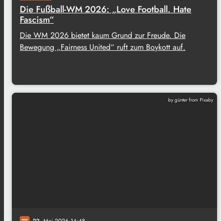
Die Fußball-WM 2026: „Love Football. Hate
Fascism“
Die WM 2026 bietet kaum Grund zur Freude. Die
Bewegung „Fairness United“ ruft zum Boykott auf.
by günter from Pixaby
22
. Mai 2026 14:48
notes