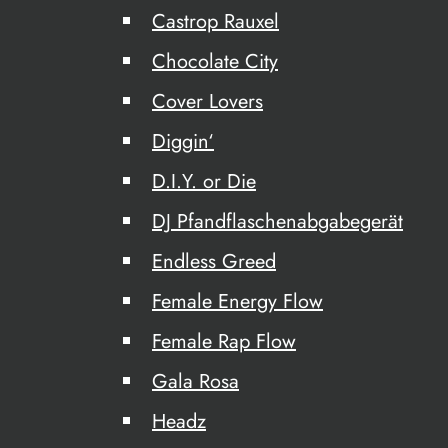
Castrop Rauxel
Chocolate City
Cover Lovers
Diggin‘
D.I.Y. or Die
DJ Pfandflaschenabgabegerät
Endless Greed
Female Energy Flow
Female Rap Flow
Gala Rosa
Headz