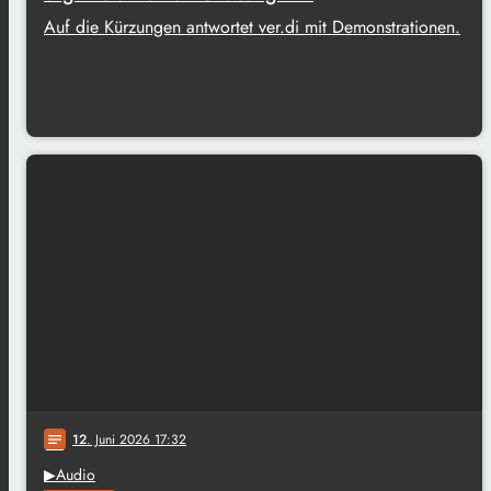
Auf die Kürzungen antwortet ver.di mit Demonstrationen.
12
. Juni 2026 17:32
notes
▶Audio