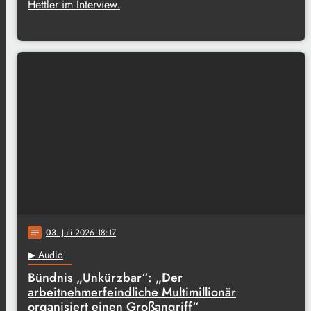
Hettler im Interview.
03
. Juli 2026 18:17
notes
▶ Audio
Bündnis „Unkürzbar“: „Der
arbeitnehmerfeindliche Multimillionär
organisiert einen Großangriff“