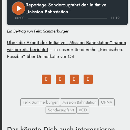
Reportage Sonderzugfahrt der Initiative
play_arrow
„Mission Bahnstation“
00:00
11:19
Ein Beitrag von Felix Sommerburger
Über die Arbeit der Initiative „Mission Bahnstation“ haben
wir bereits berichtet
– in unserer Sendereihe „Einmischen:
Possible“ über Demorkatie vor Ort.
Felix Sommerburger
Mission Bahnstation
ÖPNV
Sonderzugfahrt
VCD
Das könnte Dich auch interessieren