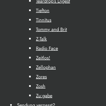
Teardrop’s Digest
Tiefton
Tinnitus
Tommy and Brit
Z-Talk
Radio Face
Zeitlos!
Zellophan
Zores
Zosh
Zu:gabe
Sendung verpasst?