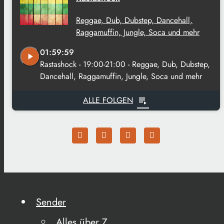
Reggae, Dub, Dubstep, Dancehall,
Raggamuffin, Jungle, Soca und mehr
01:59:59
play_arrow
Rastashock - 19:00-21:00 - Reggae, Dub, Dubstep,
Dancehall, Raggamuffin, Jungle, Soca und mehr
ALLE FOLGEN
playlist_play
Sender
Alles über Z