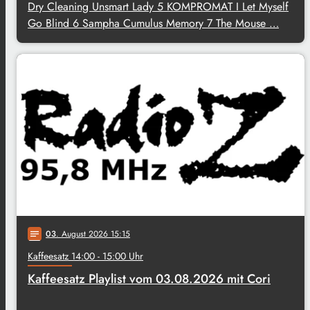
Dry Cleaning Unsmart Lady 5 KOMPROMAT I Let Myself
Go Blind 6 Sampha Cumulus Memory 7 The Mouse …
03
. August 2026 15:15
notes
Kaffeesatz 14:00 - 15:00 Uhr
Kaffeesatz Playlist vom 03.08.2026 mit Cori