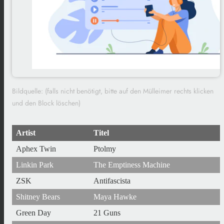
Bildquelle: (falls nicht benötigt, bitte auf den Mülleimer rechts klicken
und den Block löschen)
Artist
Titel
Aphex Twin
Ptolmy
Linkin Park
The Emptiness Machine
ZSK
Antifascista
Shitney Bears
Maya Hawke
Green Day
21 Guns