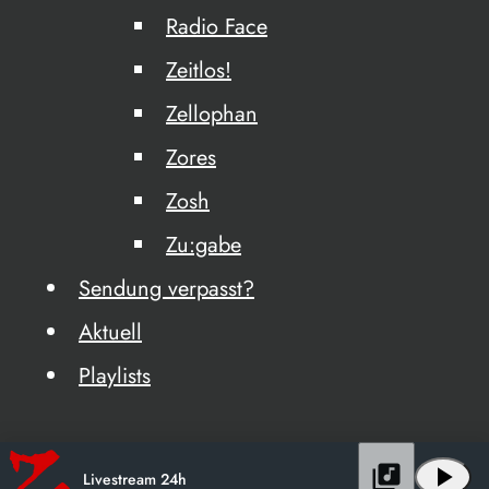
Radio Face
Zeitlos!
Zellophan
Zores
Zosh
Zu:gabe
Sendung verpasst?
Aktuell
Playlists
library_music
play_arrow
Livestream 24h