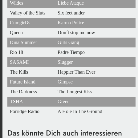
Wildes
Liebe Ataque
Valley of the Sluts
Six feet under
Cumgirl 8
Karma Police
Queen
Don´t stop me now
Dina Summer
Girls Gang
Rio 18
Padre Tiempo
SASAMI
Slugger
The Kills
Happier Than Ever
Future Island
Gimpse
The Darkness
The Longest Kiss
TSHA
Green
Porridge Radio
A Hole In The Ground
Das könnte Dich auch interessieren