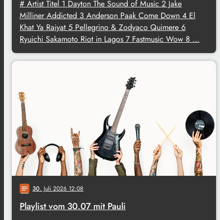
# Artist Titel 1 Dayton The Sound of Music 2 Jake
Milliner Addicted 3 Anderson Paak Come Down 4 El
Khat Ya Raiyat 5 Pellegrino & Zodyaco Quimere 6
Ryuichi Sakamoto Riot in Lagos 7 Fastmusic Wow 8 …
30
. Juli 2026 12:08
notes
Playlist vom 30.07 mit Pauli