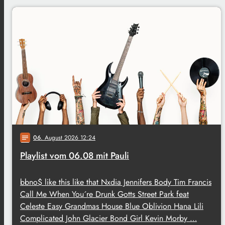
06
. August 2026 12:24
notes
Playlist vom 06.08 mit Pauli
bbno$ like this like that Nxdia Jennifers Body Tim Francis
Call Me When You´re Drunk Gotts Street Park feat
Celeste Easy Grandmas House Blue Oblivion Hana Lili
Complicated John Glacier Bond Girl Kevin Morby …