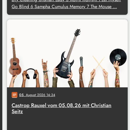
Go Blind 6 Sampha Cumulus Memory 7 The Mouse …
05
. August 2026 14:34
notes
Castrop Rauxel vom 05.08.26 mit Christian
Seitz