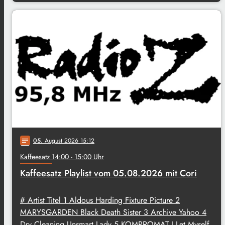
05
. August 2026 15:12
notes
Kaffeesatz 14:00 - 15:00 Uhr
Kaffeesatz Playlist vom 05.08.2026 mit Cori
# Artist Titel 1 Aldous Harding Fixture Picture 2
MARYSGARDEN Black Death Sister 3 Archive Yahoo 4
Dry Cleaning Unsmart Lady 5 KOMPROMAT I Let Myself