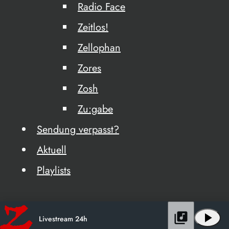
Radio Face
Zeitlos!
Zellophan
Zores
Zosh
Zu:gabe
Sendung verpasst?
Aktuell
Playlists
library_music
play_arrow
Livestream 24h