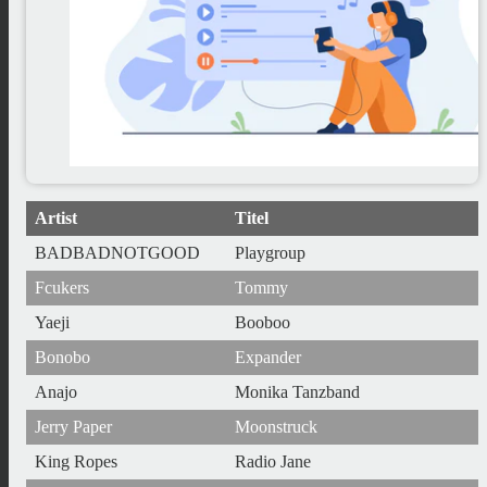
Artist
Titel
BADBADNOTGOOD
Playgroup
Fcukers
Tommy
Yaeji
Booboo
Bonobo
Expander
Anajo
Monika Tanzband
Jerry Paper
Moonstruck
King Ropes
Radio Jane