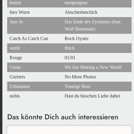
benzii
morgengrau
Ines Wurst
Abschiedstschick
Juse Ju
Das Ende des Zynismus (feat.
Wolf Biermann)
Catch As Catch Can
Rock Oyster
snitfit
Bitch
Rouge
01/01
Gimic
We Are Making a New World
Gurriers
No More Photos
Urbannino
Traurige Bois
nobis
Hast du bisschen Liebe dabei
Das könnte Dich auch interessieren