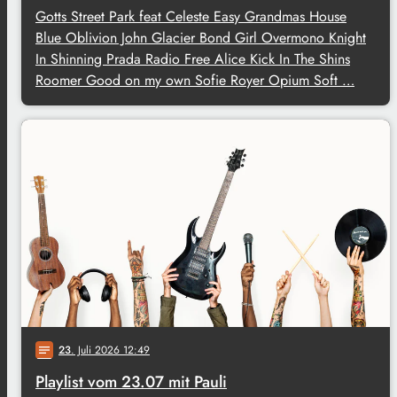
Gotts Street Park feat Celeste Easy Grandmas House
Blue Oblivion John Glacier Bond Girl Overmono Knight
In Shinning Prada Radio Free Alice Kick In The Shins
Roomer Good on my own Sofie Royer Opium Soft …
23
. Juli 2026 12:49
notes
Playlist vom 23.07 mit Pauli