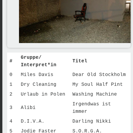
Gruppe/
#
Titel
Interpret*in
0
Miles Davis
Dear Old Stockholm
1
Dry Cleaning
My Soul Half Pint
2
Urlaub in Polen
Washing Machine
Irgendwas ist
3
Alibi
immer
4
D.I.V.A.
Darling Nikki
5
Jodie Faster
S.O.R.G.A.