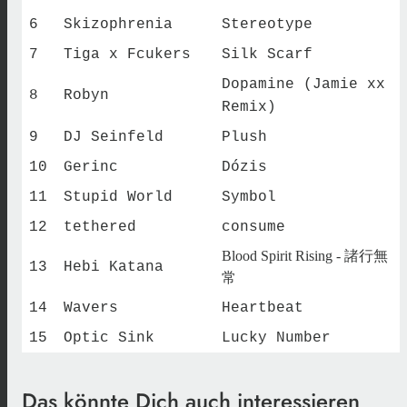
6
Skizophrenia
Stereotype
7
Tiga x Fcukers
Silk Scarf
Dopamine (Jamie xx
8
Robyn
Remix)
9
DJ Seinfeld
Plush
10
Gerinc
Dózis
11
Stupid World
Symbol
12
tethered
consume
Blood Spirit Rising - 諸行無
13
Hebi Katana
常
14
Wavers
Heartbeat
15
Optic Sink
Lucky Number
Das könnte Dich auch interessieren