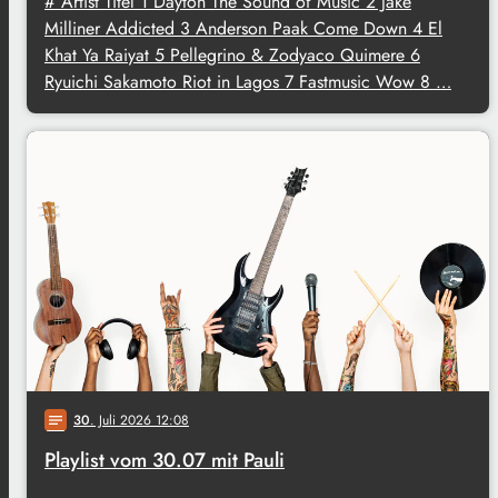
# Artist Titel 1 Dayton The Sound of Music 2 Jake
Milliner Addicted 3 Anderson Paak Come Down 4 El
Khat Ya Raiyat 5 Pellegrino & Zodyaco Quimere 6
Ryuichi Sakamoto Riot in Lagos 7 Fastmusic Wow 8 …
30
. Juli 2026 12:08
notes
Playlist vom 30.07 mit Pauli