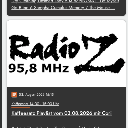
Dry Cleaning Unsmart Lady 5 KOMPROMAT I Let Myself
Go Blind 6 Sampha Cumulus Memory 7 The Mouse …
03
. August 2026 15:15
notes
Kaffeesatz 14:00 - 15:00 Uhr
Kaffeesatz Playlist vom 03.08.2026 mit Cori