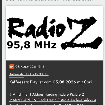
05
. August 2026 15:12
notes
Kaffeesatz 14:00 - 15:00 Uhr
Kaffeesatz Playlist vom 05.08.2026 mit Cori
# Artist Titel 1 Aldous Harding Fixture Picture 2
MARYSGARDEN Black Death Sister 3 Archive Yahoo 4