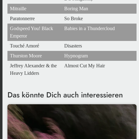
Mitraille
Boring Man
Paratonnerre
So Broke
Godspeed You! Black
Babies in a Thundercloud
Emperor
Touché Amoré
Disasters
Thurston Moore
Hypnogram
Jeffrey Alexander & the
Almost Cut My Hair
Heavy Lidders
Das könnte Dich auch interessieren