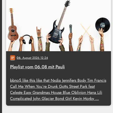
06
. August 2026 12:24
notes
Playlist vom 06.08 mit Pauli
bbno$ like this like that Nxdia Jennifers Body Tim Francis
Call Me When You´re Drunk Gotts Street Park feat
Celeste Easy Grandmas House Blue Oblivion Hana Lili
Complicated John Glacier Bond Girl Kevin Morby …