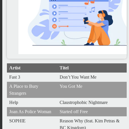
Artist
Titel
Fast 3
Don’t You Want Me
A Place to Bury
You Got Me
Strangers
Help
Claustrophobic Nightmare
Joan As Police Woman
Started off Free
SOPHIE
Reason Why (feat. Kim Petras &
BC Kingdom)