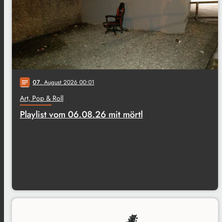
07
. August 2026 00:01
notes
Art, Pop & Roll
Playlist vom 06.08.26 mit mörtl