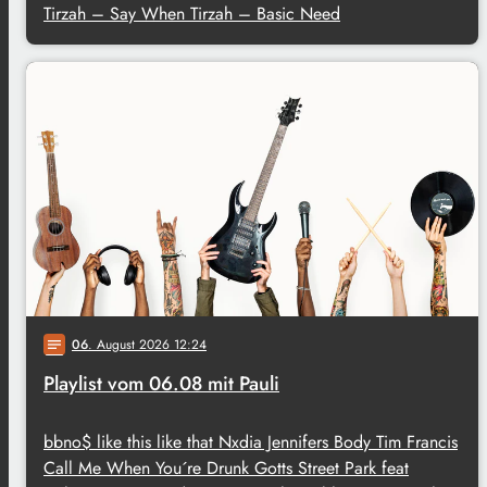
Tirzah – Say When Tirzah – Basic Need
06
. August 2026 12:24
notes
Playlist vom 06.08 mit Pauli
bbno$ like this like that Nxdia Jennifers Body Tim Francis
Call Me When You´re Drunk Gotts Street Park feat