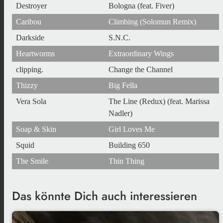
Destroyer
Bologna (feat. Fiver)
Caribou
Climbing (Solomun Remix)
Darkside
S.N.C.
Heartworms
Extraordinary Wings
clipping.
Change the Channel
Thizzy
Big Fella
Vera Sola
The Line (Redux) (feat. Marissa
Nadler)
Soap & Skin
Girl Loves Me
Squid
Building 650
The Smile
Thin Thing
Das könnte Dich auch interessieren