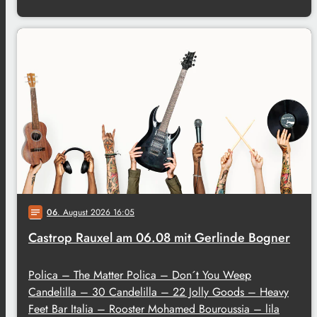
06
. August 2026 16:05
notes
Castrop Rauxel am 06.08 mit Gerlinde Bogner
Polica – The Matter Polica – Don´t You Weep
Candelilla – 30 Candelilla – 22 Jolly Goods – Heavy
Feet Bar Italia – Rooster Mohamed Bouroussia – lila