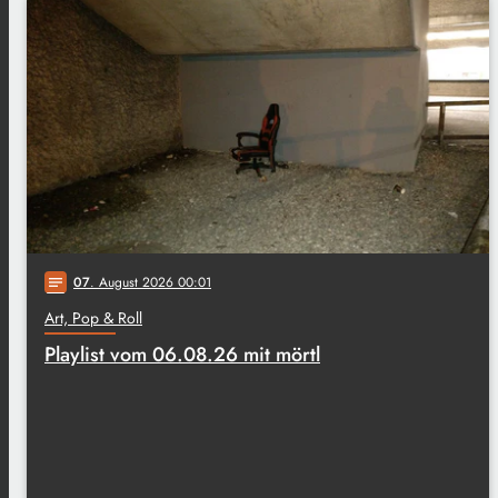
07
. August 2026 00:01
notes
Art, Pop & Roll
Playlist vom 06.08.26 mit mörtl