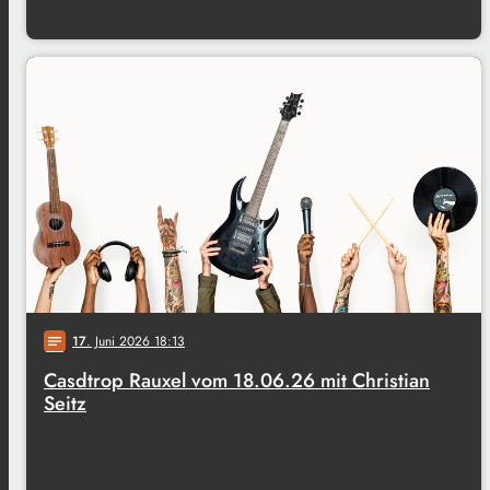
17
. Juni 2026 18:13
notes
Casdtrop Rauxel vom 18.06.26 mit Christian
Seitz