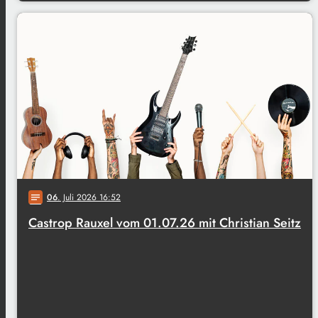
06
. Juli 2026 16:52
notes
Castrop Rauxel vom 01.07.26 mit Christian Seitz