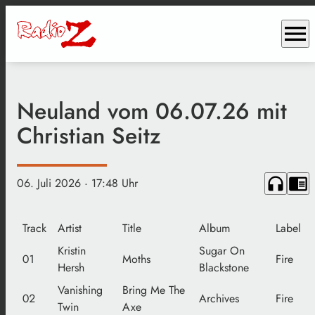
menu
Neuland vom 06.07.26 mit
Christian Seitz
headphones
chrome_reader_mode
06. Juli 2026
· 17:48 Uhr
Track
Artist
Title
Album
Label
Kristin
Sugar On
01
Moths
Fire
Hersh
Blackstone
Vanishing
Bring Me The
02
Archives
Fire
Twin
Axe