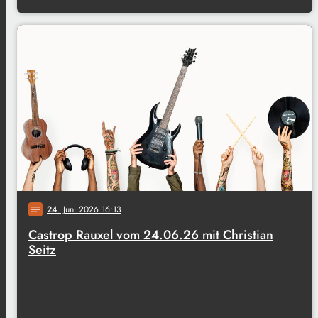
24
. Juni 2026 16:13
notes
Castrop Rauxel vom 24.06.26 mit Christian
Seitz