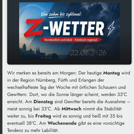
Wir merken es bereits am Morgen: Der heutige
Sonnig und heiß mit wieder mehr
Montag
wird
play_arrow
in der Region Nürnberg, Fürth und Erlangen der
Beständigkeit von Mittwoch bis Freitag – „Von
wechselhafteste Tag der Woche mit örtlichen Schauern und
zahm bis zyklonal“ am 22.06.2026
Gewittern. Dort, wo die Sonne länger scheint, werden 33°C
00:00
02:47
erreicht. Am
Dienstag
sind Gewitter bereits die Ausnahme –
meist sonnig bei 33°C. Ab
Mittwoch
nimmt die Stabilität
weiter zu, bis
Freitag
wird es sonnig und heiß mit 35 bis
eventuell 38°C. Am
Wochenende
gibt es eine vorsichtige
Tendenz zu mehr Labilität.