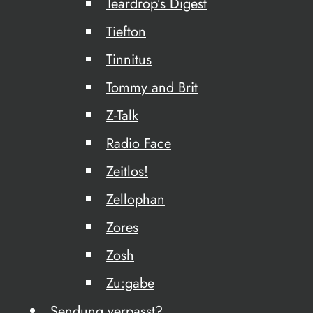
Teardrop’s Digest
Tiefton
Tinnitus
Tommy and Brit
Z-Talk
Radio Face
Zeitlos!
Zellophan
Zores
Zosh
Zu:gabe
Sendung verpasst?