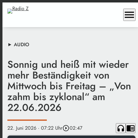
menu
► AUDIO
Sonnig und heiß mit wieder
mehr Beständigkeit von
Mittwoch bis Freitag – „Von
zahm bis zyklonal“ am
22.06.2026
headphones
chrome_reader_mode
22. Juni 2026
· 07:22 Uhr
play_circle_outline
02:47