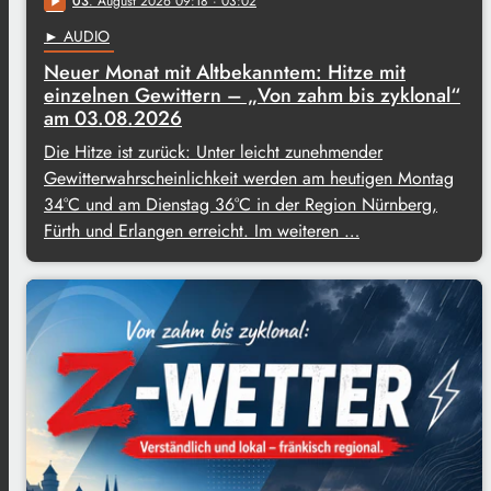
03
. August 2026 09:18
· 03:02
play_arrow
► AUDIO
Neuer Monat mit Altbekanntem: Hitze mit
einzelnen Gewittern – „Von zahm bis zyklonal“
am 03.08.2026
Die Hitze ist zurück: Unter leicht zunehmender
Gewitterwahrscheinlichkeit werden am heutigen Montag
34°C und am Dienstag 36°C in der Region Nürnberg,
Fürth und Erlangen erreicht. Im weiteren …