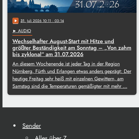
31
. Juli 2026 10:11
· 03:14
play_arrow
► AUDIO
Wechselhafter August-Start mit Hitze und
größter Beständigkeit am Sonntag – „Von zahm
bis zyklonal“ am 31.07.2026
An diesem Wochenende ist jeder Tag in der Region
Nürnberg, Fürth und Erlangen etwas anders geprägt: Der
heutige Freitag sehr heiß mit einzelnen Gewittern, am
Samstag sind die Temperaturen gemäßigter mit mehr …
Sender
Alles über Z