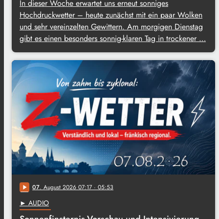
In dieser Woche erwartet uns erneut sonniges
Hochdruckwetter – heute zunächst mit ein paar Wolken
und sehr vereinzelten Gewittern. Am morgigen Dienstag
gibt es einen besonders sonnig-klaren Tag in trockener …
07
. August 2026 07:17
· 05:53
play_arrow
► AUDIO
Sonnenfinsternis-Vorschau und Intensivierung