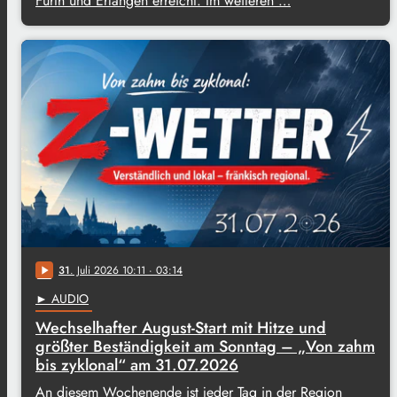
Fürth und Erlangen erreicht. Im weiteren …
31
. Juli 2026 10:11
· 03:14
play_arrow
► AUDIO
Wechselhafter August-Start mit Hitze und
größter Beständigkeit am Sonntag – „Von zahm
bis zyklonal“ am 31.07.2026
An diesem Wochenende ist jeder Tag in der Region