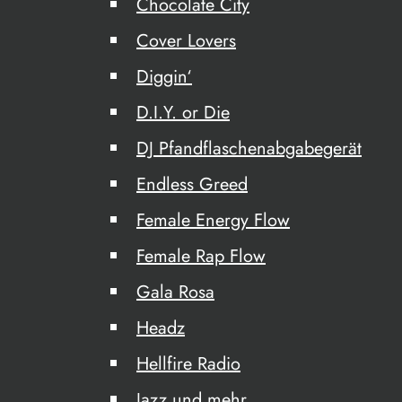
Chocolate City
Cover Lovers
Diggin‘
D.I.Y. or Die
DJ Pfandflaschenabgabegerät
Endless Greed
Female Energy Flow
Female Rap Flow
Gala Rosa
Headz
Hellfire Radio
Jazz und mehr