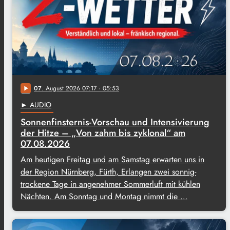
07
. August 2026 07:17
· 05:53
play_arrow
► AUDIO
Sonnenfinsternis-Vorschau und Intensivierung
der Hitze – „Von zahm bis zyklonal“ am
07.08.2026
Am heutigen Freitag und am Samstag erwarten uns in
der Region Nürnberg, Fürth, Erlangen zwei sonnig-
trockene Tage in angenehmer Sommerluft mit kühlen
Nächten. Am Sonntag und Montag nimmt die …