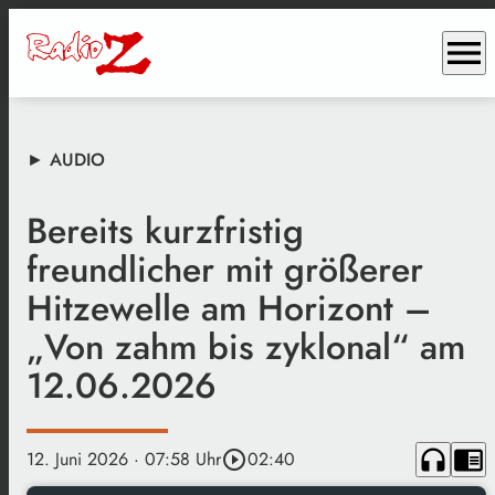
menu
► AUDIO
Bereits kurzfristig
freundlicher mit größerer
Hitzewelle am Horizont –
„Von zahm bis zyklonal“ am
12.06.2026
headphones
chrome_reader_mode
12. Juni 2026
· 07:58 Uhr
play_circle_outline
02:40