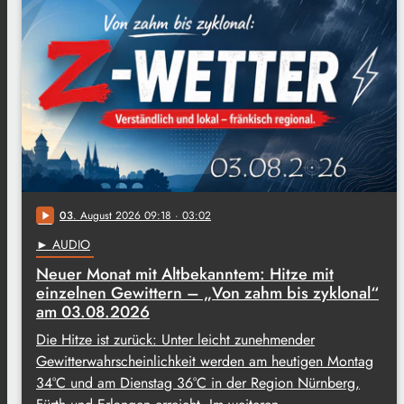
03
. August 2026 09:18
· 03:02
play_arrow
► AUDIO
Neuer Monat mit Altbekanntem: Hitze mit
einzelnen Gewittern – „Von zahm bis zyklonal“
am 03.08.2026
Die Hitze ist zurück: Unter leicht zunehmender
Gewitterwahrscheinlichkeit werden am heutigen Montag
34°C und am Dienstag 36°C in der Region Nürnberg,