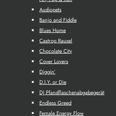
Audiopets
Banjo and Fiddle
Blues Home
Castrop Rauxel
Chocolate City
Cover Lovers
Diggin‘
D.I.Y. or Die
DJ Pfandflaschenabgabegerät
Endless Greed
Female Energy Flow