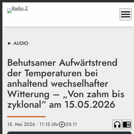
menu
► AUDIO
Behutsamer Aufwärtstrend
der Temperaturen bei
anhaltend wechselhafter
Witterung – „Von zahm bis
zyklonal“ am 15.05.2026
headphones
chrome_reader_mode
15. Mai 2026
· 11:15 Uhr
play_circle_outline
05:11