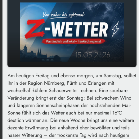
Am heutigen Freitag und ebenso morgen, am Samstag, solltet
Behutsamer Aufwärtstrend der Temperaturen
play_arrow
ihr in der Region Nürnberg, Fürth und Erlangen mit
bei anhaltend wechselhafter Witterung – „Von
wechselhaft-kühlem Schauerwetter rechnen. Eine spürbare
zahm bis zyklonal“ am 15.05.2026
Veränderung bringt erst der Sonntag: Bei schwachem Wind
00:00
05:11
und längeren Sonnenscheinphasen der hochstehenden Mai-
Sonne fühlt sich das Wetter auch bei nur maximal 16°C
deutlich wärmer an. Die neue Woche bringt uns eine weitere
dezente Erwärmung bei anhaltend eher bewölkter und teils
nasser Witterung – der trockenste Tag wird nach heutigem