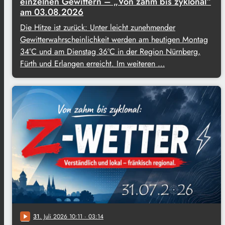
einzelnen Gewittern – „Von zahm bis zyklonal“
am 03.08.2026
Die Hitze ist zurück: Unter leicht zunehmender
Gewitterwahrscheinlichkeit werden am heutigen Montag
34°C und am Dienstag 36°C in der Region Nürnberg,
Fürth und Erlangen erreicht. Im weiteren …
31
. Juli 2026 10:11
· 03:14
play_arrow