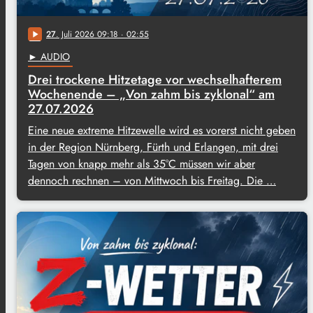
27
. Juli 2026 09:18
· 02:55
play_arrow
► AUDIO
Drei trockene Hitzetage vor wechselhafterem
Wochenende – „Von zahm bis zyklonal“ am
27.07.2026
Eine neue extreme Hitzewelle wird es vorerst nicht geben
in der Region Nürnberg, Fürth und Erlangen, mit drei
Tagen von knapp mehr als 35°C müssen wir aber
dennoch rechnen – von Mittwoch bis Freitag. Die …