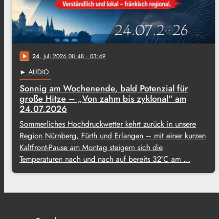
24
. Juli 2026 08:48
· 03:49
play_arrow
► AUDIO
Sonnig am Wochenende, bald Potenzial für
große Hitze – „Von zahm bis zyklonal“ am
24.07.2026
Sommerliches Hochdruckwetter kehrt zurück in unsere
Region Nürnberg, Fürth und Erlangen – mit einer kurzen
Kaltfront-Pause am Montag steigern sich die
Temperaturen nach und nach auf bereits 32°C am …