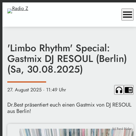
menu
'Limbo Rhythm' Special:
Gastmix DJ RESOUL (Berlin)
(Sa, 30.08.2025)
headphones
chrome_reader_mode
27. August 2025
· 11:49 Uhr
Dr.Best präsentiert euch einen Gastmix von DJ RESOUL
aus Berlin!
(c) René Röder