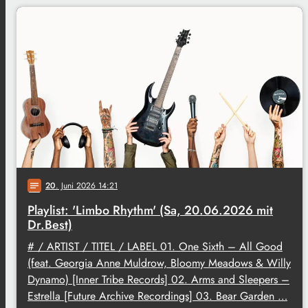
20
. Juni 2026 14:21
notes
Playlist: 'Limbo Rhythm' (Sa, 20.06.2026 mit
Dr.Best)
# / ARTIST / TITEL / LABEL 01. One Sixth – All Good
(feat. Georgia Anne Muldrow, Bloomy Meadows & Willy
Dynamo) [Inner Tribe Records] 02. Arms and Sleepers –
Estrella [Future Archive Recordings] 03. Bear Garden …