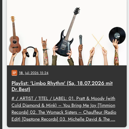
18
. Juli 2026 15:24
notes
Playlist: 'Limbo Rhythm' (Sa, 18.07.2026 mit
Dr.Best)
# / ARTIST / TITEL / LABEL: 01. Pratt & Moody (with
Cold Diamond & Mink) – You Bring Me Joy [Timmion
Records] 02. The Womack Sisters – Chauffeur (Radio
Edit) [Daptone Records] 03. Michelle David & The …