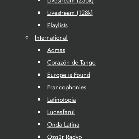
Livestream (256k)
Livestream (128k)
Playlists
International
Admas
Corazón de Tango
Europe is Found
Francophonies
Latinotopia
Luceafarul
Onda Latina
Özgür Radyo