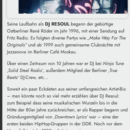
Seine Laufbahn als
DJ RESOUL
begann der gebürtige
Ostberliner René Röder im Jahr 1996, mit einer Sendung auf
Fritz Radio. Es folgten diverse Partys wie
„Make Way For The
Originals“
und ab 1999 auch gemeinsame Clubnächte mit
Jazzanova im Berliner Café Moskau.
Über einen Zeitraum von 10 Jahren war er DJ bei
Ninja Tune
‚Solid Steel Radio‘
, außerdem Mitglied der Berliner
‚True
Beatz‘
DJ-Crew, etc…
Soweit ein paar Eckdaten aus seiner umfangreichen Artist-Bio
– man könnte noch so viel mehr erzählen über DJ Resoul:
zum Beispiel dass seine musikalischen Wurzeln bis in die
Mitte der 80er Jahre zurückreichen, er als Rapper begann und
Gründungsmitglied von
‚Downtown Lyrics‘
war – eine der
ersten beiden HipHop-Gruppen in der DDR. Noch vor dem