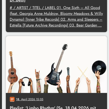
# / ARTIST / TITEL / LABEL 01. One Sixth – All Good
(feat. Georgia Anne Muldrow, Bloomy Meadows & Willy
Dynamo) [Inner Tribe Records] 02. Arms and Sleepers –
Estrella [Future Archive Recordings] 03. Bear Garden …
18
. April 2026 15:05
notes
Playlist: 'Limbo Rhythm' (Sa, 18.04.2026 mit