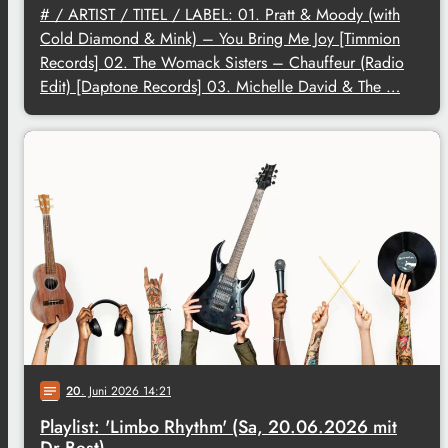
# / ARTIST / TITEL / LABEL: 01. Pratt & Moody (with
Cold Diamond & Mink) – You Bring Me Joy [Timmion
Records] 02. The Womack Sisters – Chauffeur (Radio
Edit) [Daptone Records] 03. Michelle David & The …
20
. Juni 2026 14:21
notes
Playlist: 'Limbo Rhythm' (Sa, 20.06.2026 mit
Dr.Best)