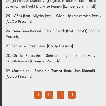
24. Jerk Boy & Marcel Vogel (feat. Million Miles) – Real
Love (Oliver Night Brukwise Remix) [Lumberjacks In Hell]
25. LCSM (feat. Allysha Joy) – Givin‘ Up (Masterplan Remix)
[CoOp Presents]
26. NameBrandSound – Tek 2 Skank (feat. ReekO) [CoOp
Presents]
27. Samiel – Street Level [CoOp Presents]
28. Charles Petersohn – Schmetterlinge im Bauch (Mary
Olivetti Remix) [Compost Records]
29. Masterplan – Somethin‘ Truthful (feat. Liam Shortall)
[CoOp Presents]