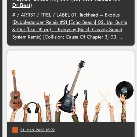
Dr.Best)
# / ARTIST / TITEL / LABEL 01. Tackhead – Exodus
(Dubblestandart Remix #2) [Echo Beach] 02. Up, Bustle
& Out (feat. Blaze) – Everyday (Butch Cassidy Sound
System Remix) [Collision: Cause Of Chapter 3] 03. …
21
. März 2026 15:02
notes