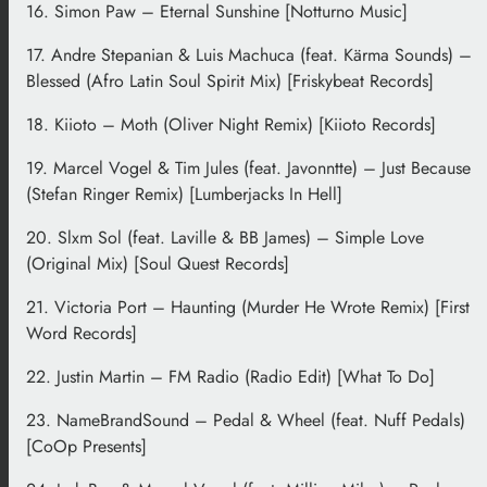
16. Simon Paw – Eternal Sunshine [Notturno Music]
17. Andre Stepanian & Luis Machuca (feat. Kärma Sounds) –
Blessed (Afro Latin Soul Spirit Mix) [Friskybeat Records]
18. Kiioto – Moth (Oliver Night Remix) [Kiioto Records]
19. Marcel Vogel & Tim Jules (feat. Javonntte) – Just Because
(Stefan Ringer Remix) [Lumberjacks In Hell]
20. Slxm Sol (feat. Laville & BB James) – Simple Love
(Original Mix) [Soul Quest Records]
21. Victoria Port – Haunting (Murder He Wrote Remix) [First
Word Records]
22. Justin Martin – FM Radio (Radio Edit) [What To Do]
23. NameBrandSound – Pedal & Wheel (feat. Nuff Pedals)
[CoOp Presents]