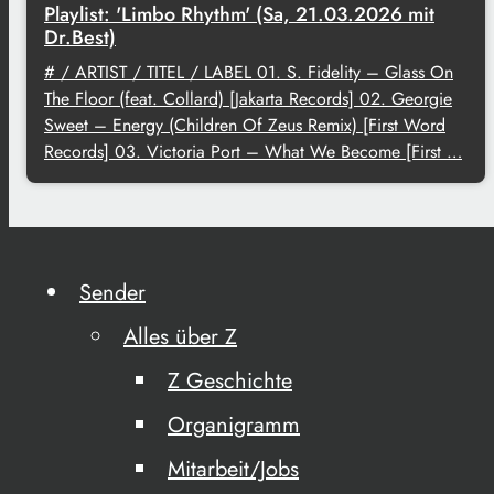
Playlist: 'Limbo Rhythm' (Sa, 21.03.2026 mit
Dr.Best)
# / ARTIST / TITEL / LABEL 01. S. Fidelity – Glass On
The Floor (feat. Collard) [Jakarta Records] 02. Georgie
Sweet – Energy (Children Of Zeus Remix) [First Word
Records] 03. Victoria Port – What We Become [First …
Sender
Alles über Z
Z Geschichte
Organigramm
Mitarbeit/Jobs