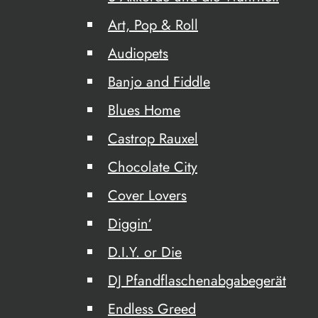
Art, Pop & Roll
Audiopets
Banjo and Fiddle
Blues Home
Castrop Rauxel
Chocolate City
Cover Lovers
Diggin‘
D.I.Y. or Die
DJ Pfandflaschenabgabegerät
Endless Greed