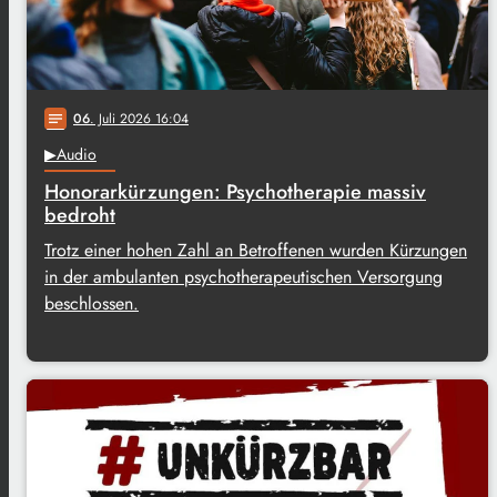
06
. Juli 2026 16:04
notes
▶Audio
Honorarkürzungen: Psychotherapie massiv
bedroht
Trotz einer hohen Zahl an Betroffenen wurden Kürzungen
in der ambulanten psychotherapeutischen Versorgung
beschlossen.