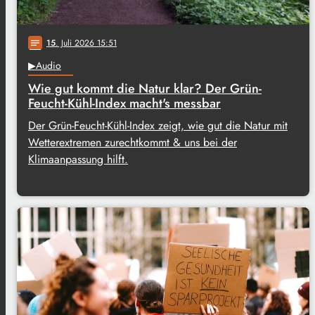
15
. Juli 2026 15:51
notes
▶Audio
Wie gut kommt die Natur klar? Der Grün-
Feucht-Kühl-Index macht's messbar
Der Grün-Feucht-Kühl-Index zeigt, wie gut die Natur mit
Wetterextremen zurechtkommt & uns bei der
Klimaanpassung hilft.