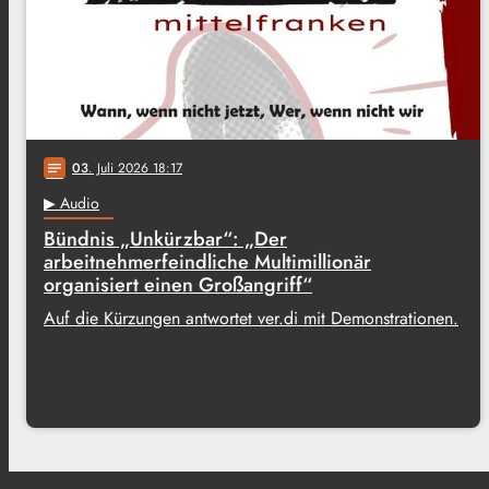
03
. Juli 2026 18:17
notes
▶ Audio
Bündnis „Unkürzbar“: „Der
arbeitnehmerfeindliche Multimillionär
organisiert einen Großangriff“
Auf die Kürzungen antwortet ver.di mit Demonstrationen.