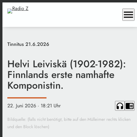
menu
Tinnitus 21.6.2026
Helvi Leiviskä (1902-1982):
Finnlands erste namhafte
Komponistin.
headphones
chrome_reader_mode
22. Juni 2026
· 18:21 Uhr
Bildquelle: (falls nicht benötigt, bitte auf den Mülleimer rechts klicken
und den Block löschen)