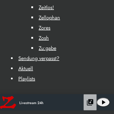
Zeitlos!
Zellophan
Zores
Zosh
Zu:gabe
Sendung verpasst?
Aktuell
Playlists
library_music
play_arrow
Livestream 24h