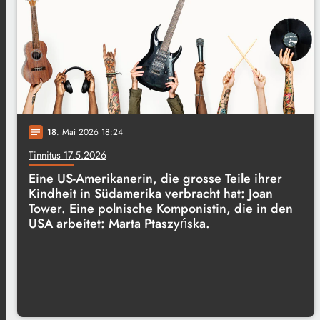
18
. Mai 2026 18:24
notes
Tinnitus 17.5.2026
Eine US-Amerikanerin, die grosse Teile ihrer
Kindheit in Südamerika verbracht hat: Joan
Tower. Eine polnische Komponistin, die in den
USA arbeitet: Marta Ptaszyńska.