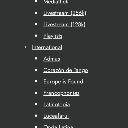
Mediathek
Livestream (256k)
Livestream (128k)
Playlists
International
Admas
Corazón de Tango
Europe is Found
Francophonies
Latinotopia
Luceafarul
Onda Latina