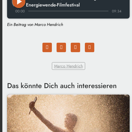
play_arrow
Energiewende-Filmfestival
00:00
09:34
Ein Beitrag von Marco Hendrich
Marco Hendrich
Das könnte Dich auch interessieren