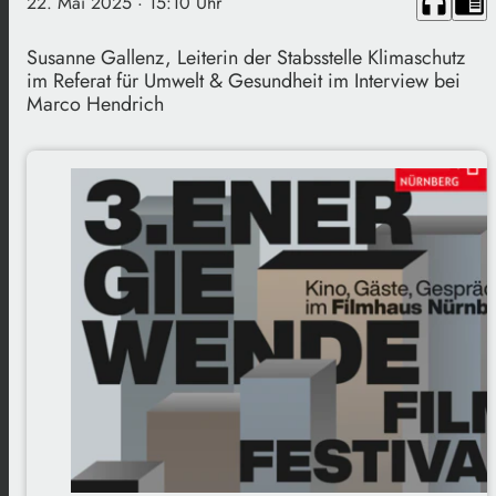
headphones
chrome_reader_mode
22. Mai 2025
· 15:10 Uhr
Susanne Gallenz, Leiterin der Stabsstelle Klimaschutz
im Referat für Umwelt & Gesundheit im Interview bei
Marco Hendrich