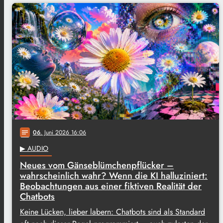
06
. Juni 2026 16:06
notes
▶ AUDIO
Neues vom Gänseblümchenpflücker –
wahrscheinlich wahr? Wenn die KI halluziniert:
Beobachtungen aus einer fiktiven Realität der
Chatbots
Keine Lücken, lieber labern: Chatbots sind als Standard