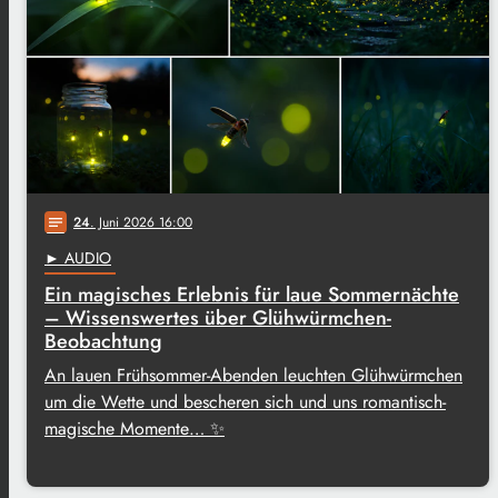
24
. Juni 2026 16:00
notes
► AUDIO
Ein magisches Erlebnis für laue Sommernächte
– Wissenswertes über Glühwürmchen-
Beobachtung
An lauen Frühsommer-Abenden leuchten Glühwürmchen
um die Wette und bescheren sich und uns romantisch-
magische Momente… ✨