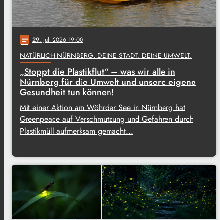
29
. Juli 2026 19:00
notes
NATÜRLICH NÜRNBERG. DEINE STADT. DEINE UMWELT.
„Stoppt die Plastikflut“ – was wir alle in
Nürnberg für die Umwelt und unsere eigene
Gesundheit tun können!
Mit einer Aktion am Wöhrder See in Nürnberg hat
Greenpeace auf Verschmutzung und Gefahren durch
Plastikmüll aufmerksam gemacht...