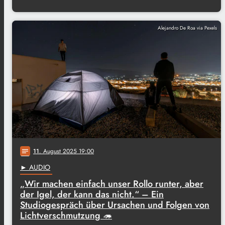
Alejandro De Roa via Pexels
11
. August 2025 19:00
notes
► AUDIO
„Wir machen einfach unser Rollo runter, aber
der Igel, der kann das nicht.“ – Ein
Studiogespräch über Ursachen und Folgen von
Lichtverschmutzung 🦔