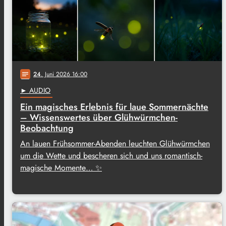
24
. Juni 2026 16:00
notes
► AUDIO
Ein magisches Erlebnis für laue Sommernächte
– Wissenswertes über Glühwürmchen-
Beobachtung
An lauen Frühsommer-Abenden leuchten Glühwürmchen
um die Wette und bescheren sich und uns romantisch-
magische Momente… ✨