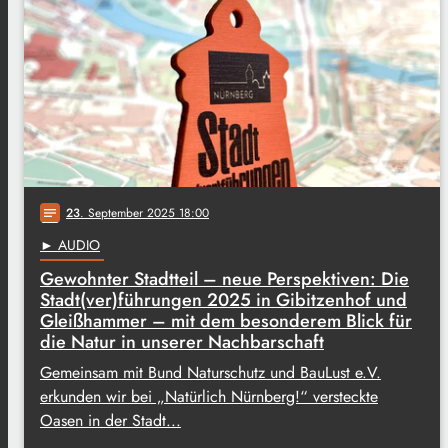
23
. September 2025 18:00
notes
► AUDIO
Gewohnter Stadtteil – neue Perspektiven: Die
Stadt(ver)führungen 2025 in Gibitzenhof und
Gleißhammer – mit dem besonderem Blick für
die Natur in unserer Nachbarschaft
Gemeinsam mit Bund Naturschutz und BauLust e.V.
erkunden wir bei „Natürlich Nürnberg!“ versteckte
Oasen in der Stadt...