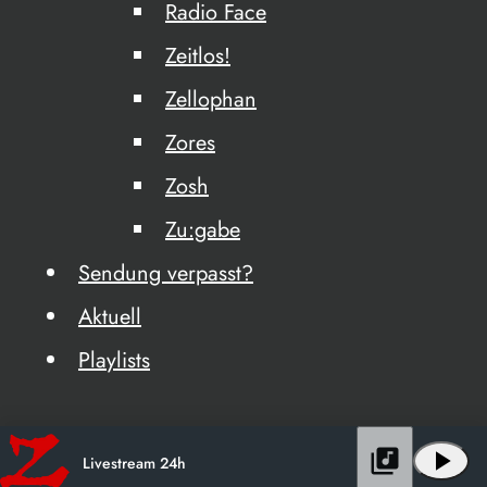
Radio Face
Zeitlos!
Zellophan
Zores
Zosh
Zu:gabe
Sendung verpasst?
Aktuell
Playlists
library_music
play_arrow
Livestream 24h