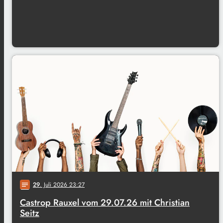
29
. Juli 2026 23:27
notes
Castrop Rauxel vom 29.07.26 mit Christian
Seitz