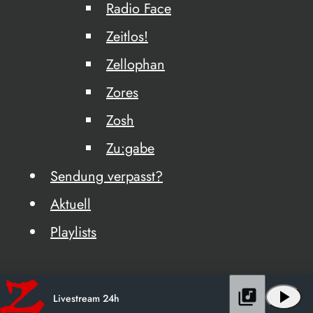
Radio Face
Zeitlos!
Zellophan
Zores
Zosh
Zu:gabe
Sendung verpasst?
Aktuell
Playlists
library_music
play_arrow
Livestream 24h