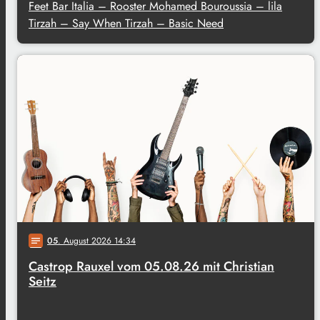
Feet Bar Italia – Rooster Mohamed Bouroussia – lila
Tirzah – Say When Tirzah – Basic Need
05
. August 2026 14:34
notes
Castrop Rauxel vom 05.08.26 mit Christian
Seitz