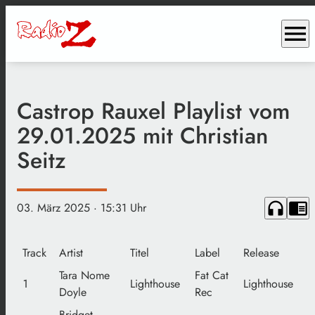
menu
Castrop Rauxel Playlist vom
29.01.2025 mit Christian
Seitz
headphones
chrome_reader_mode
03. März 2025
· 15:31 Uhr
Track
Artist
Titel
Label
Release
Tara Nome
Fat Cat
1
Lighthouse
Lighthouse
Doyle
Rec
Bridget