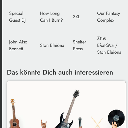
Special
How Long
Our Fantasy
3XL
Guest DJ
Can I Burn?
Complex
Στoν
John Also
Shelter
Ston Elaióna
Eλaιώνa /
Bennett
Press
Ston Elaióna
Das könnte Dich auch interessieren