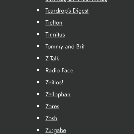
Teardrop’s Digest
Tiefton
Tinnitus
Tommy and Brit
Z-Talk
Radio Face
Zeitlos!
Zellophan
Zores
Zosh
Zu:gabe