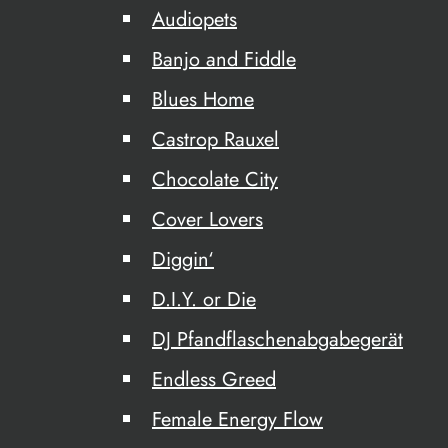
Audiopets
Banjo and Fiddle
Blues Home
Castrop Rauxel
Chocolate City
Cover Lovers
Diggin‘
D.I.Y. or Die
DJ Pfandflaschenabgabegerät
Endless Greed
Female Energy Flow