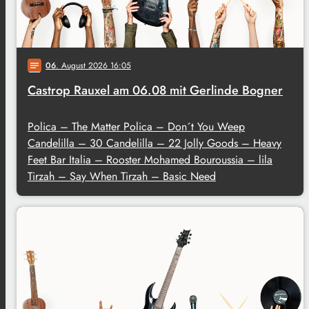
06
. August 2026 16:05
notes
Castrop Rauxel am 06.08 mit Gerlinde Bogner
Polica – The Matter Polica – Don´t You Weep
Candelilla – 30 Candelilla – 22 Jolly Goods – Heavy
Feet Bar Italia – Rooster Mohamed Bouroussia – lila
Tirzah – Say When Tirzah – Basic Need