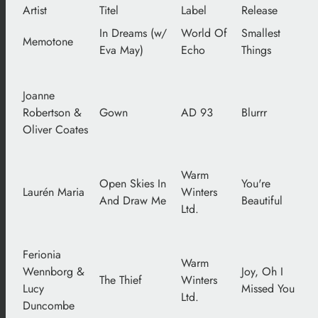
Artist
Titel
Label
Release
In Dreams (w/
World Of
Smallest
Memotone
Eva May)
Echo
Things
Joanne
Robertson &
Gown
AD 93
Blurrr
Oliver Coates
Warm
Open Skies In
You're
Laurén Maria
Winters
And Draw Me
Beautiful
Ltd.
Ferionia
Warm
Wennborg &
Joy, Oh I
The Thief
Winters
Lucy
Missed You
Ltd.
Duncombe