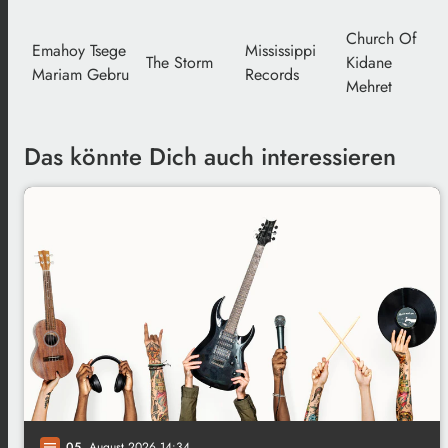
Church Of
Emahoy Tsege
Mississippi
The Storm
Kidane
Mariam Gebru
Records
Mehret
Das könnte Dich auch interessieren
05
. August 2026 14:34
notes