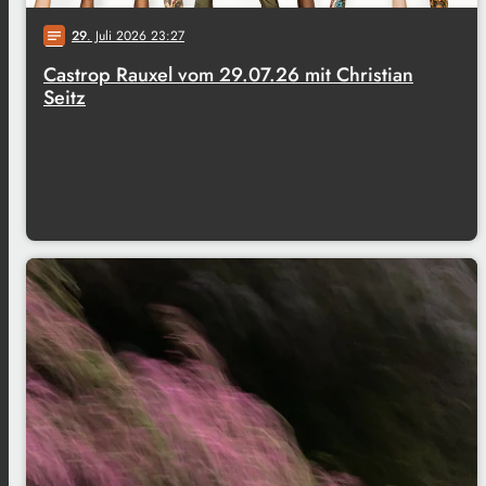
29
. Juli 2026 23:27
notes
Castrop Rauxel vom 29.07.26 mit Christian
Seitz