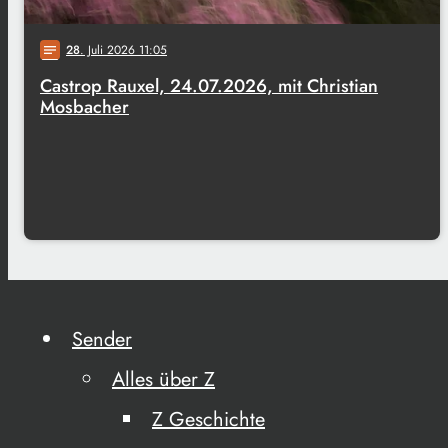
28
. Juli 2026 11:05
notes
Castrop Rauxel, 24.07.2026, mit Christian
Mosbacher
Sender
Alles über Z
Z Geschichte