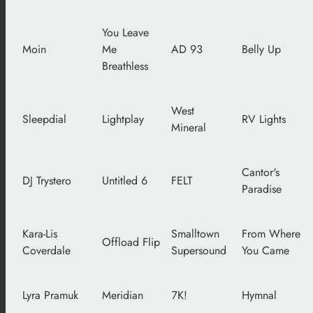
You Leave
Moin
Me
AD 93
Belly Up
Breathless
West
Sleepdial
Lightplay
RV Lights
Mineral
Cantor's
DJ Trystero
Untitled 6
FELT
Paradise
Kara-Lis
Smalltown
From Where
Offload Flip
Coverdale
Supersound
You Came
Lyra Pramuk
Meridian
7K!
Hymnal