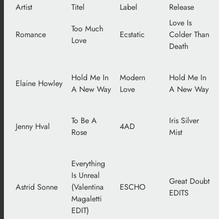
Artist
Titel
Label
Release
Love Is
Too Much
Romance
Ecstatic
Colder Than
Love
Death
Hold Me In
Modern
Hold Me In
Elaine Howley
A New Way
Love
A New Way
To Be A
Iris Silver
Jenny Hval
4AD
Rose
Mist
Everything
Is Unreal
Great Doubt
Astrid Sonne
(Valentina
ESCHO
EDITS
Magaletti
EDIT)