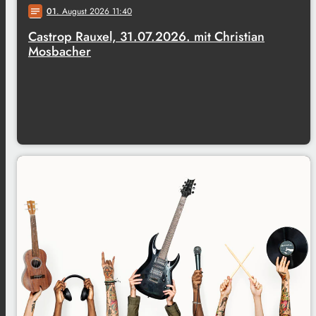
01
. August 2026 11:40
notes
Castrop Rauxel, 31.07.2026. mit Christian
Mosbacher