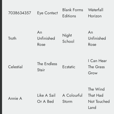
Blank Forms
Waterfall
7038634357
Eye Contact
Editions
Horizon
An
An
Night
Troth
Unfinished
Unfinished
School
Rose
Rose
I Can Hear
The Endless
Celestial
Ecstatic
The Grass
Stair
Grow
The Wind
Like A Sail
A Colourful
That Had
Annie A
Or A Bed
Storm
Not Touched
Land