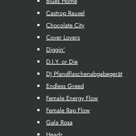
Blues Home
Castrop Rauxel
Chocolate City
Cover Lovers
Diggin‘
D.I.Y. or Die
DJ Pfandflaschenabgabegerät
Endless Greed
Female Energy Flow
Female Rap Flow
Gala Rosa
Headz