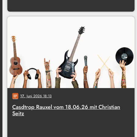
17
. Juni 2026 18:13
notes
Casdtrop Rauxel vom 18.06.26 mit Christian
Seitz