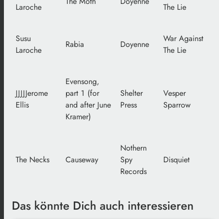
The Moth
Doyenne
Laroche
The Lie
Susu
War Against
Rabia
Doyenne
Laroche
The Lie
Evensong,
JJJJJerome
part 1 (for
Shelter
Vesper
Ellis
and after June
Press
Sparrow
Kramer)
Nothern
The Necks
Causeway
Spy
Disquiet
Records
Das könnte Dich auch interessieren