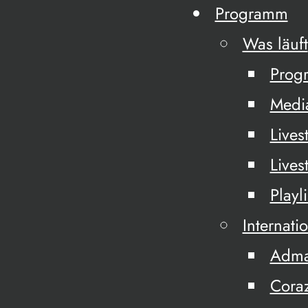
Programm
Was läuft
Prog
Medi
Lives
Lives
Playli
Internati
Adm
Cora