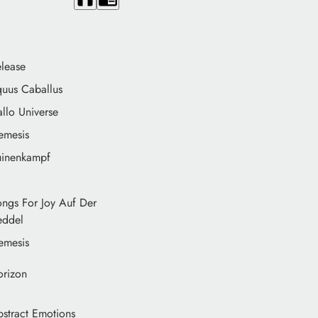
lease
uus Caballus
llo Universe
emesis
uinenkampf
ngs For Joy Auf Der
eddel
emesis
orizon
stract Emotions