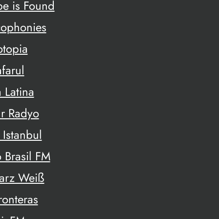
pe is Found
cophonies
otopia
farul
 Latina
r Radyo
 Istanbul
 Brasil FM
arz Weiß
ronteras