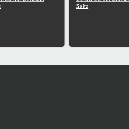
z
Seitz