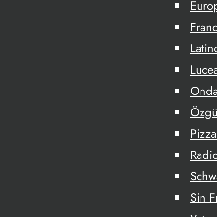
Euro
Fran
Latin
Lucea
Onda
Özgü
Pizza
Radio
Schw
Sin F