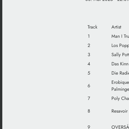
Track
Artist
1
Man I Tru
2
Los Pop
3
Sally Pot
4
Das Kinn
5
Die Radi
Erobique
6
Palminge
7
Poly Cha
8
Resavoir
9
OVERSA