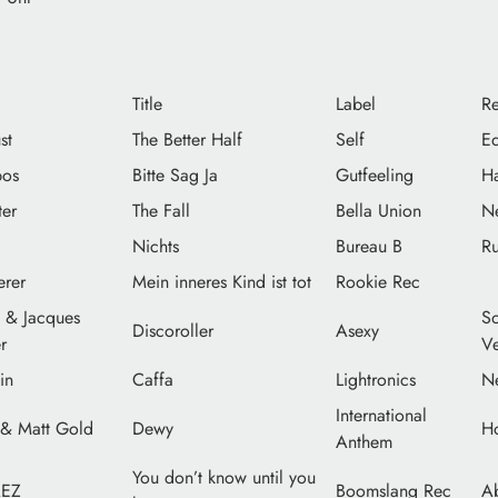
Title
Label
Re
st
The Better Half
Self
Eq
pos
Bitte Sag Ja
Gutfeeling
Ha
ter
The Fall
Bella Union
N
Nichts
Bureau B
R
erer
Mein inneres Kind ist tot
Rookie Rec
 & Jacques
So
Discoroller
Asexy
r
V
in
Caffa
Lightronics
N
International
 & Matt Gold
Dewy
H
Anthem
You don’t know until you
́EZ
Boomslang Rec
Ab