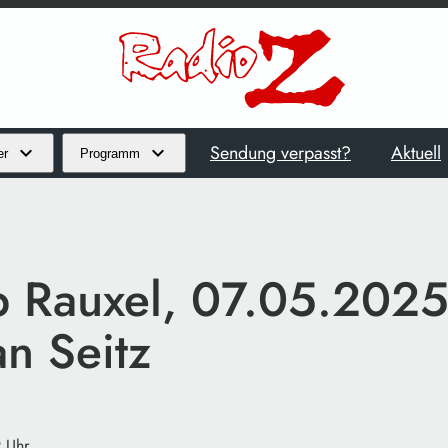
Sendung verpasst?
Aktuell
er
Programm
p Rauxel, 07.05.2025
an Seitz
 Uhr