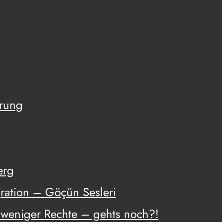
ärung
erg
ration – Göçün Sesleri
weniger Rechte – gehts noch?!