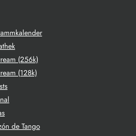
rammkalender
athek
tream (256k)
tream (128k)
sts
onal
as
zón de Tango