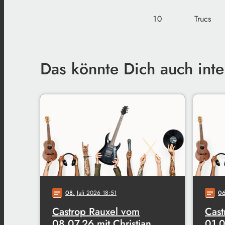
10
Trucs
Das könnte Dich auch inte
08
. Juli 2026 18:51
0
notes
notes
Castrop Rauxel vom
Cast
08.07.26 mit Christian
01.0