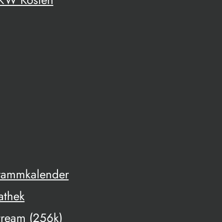
rammkalender
athek
tream (256k)