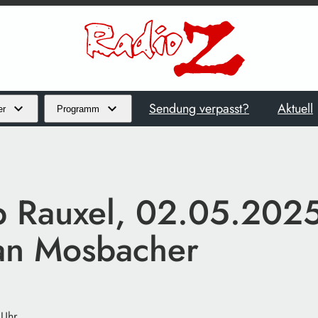
Sendung verpasst?
Aktuell
er
Programm
p Rauxel, 02.05.2025
ian Mosbacher
 Uhr