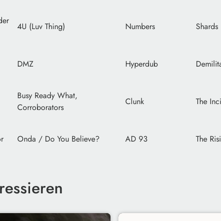
der
4U (Luv Thing)
Numbers
Shards
DMZ
Hyperdub
Demilit
Busy Ready What,
Clunk
The Inc
Corroborators
r
Onda / Do You Believe?
AD 93
The Ri
ressieren