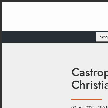
Send
Castro
Christ
02. Mai 2025
· 18:21