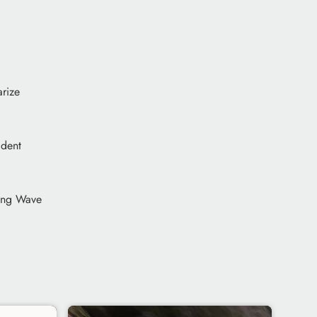
arize
ident
sing Wave