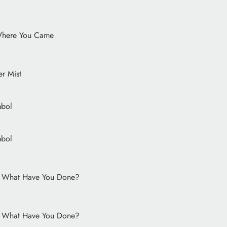
here You Came
ver Mist
mbol
mbol
, What Have You Done?
, What Have You Done?