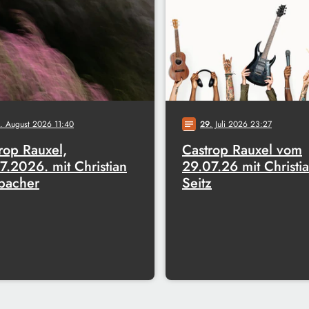
. August 2026 11:40
29
. Juli 2026 23:27
notes
rop Rauxel,
Castrop Rauxel vom
7.2026. mit Christian
29.07.26 mit Christi
bacher
Seitz