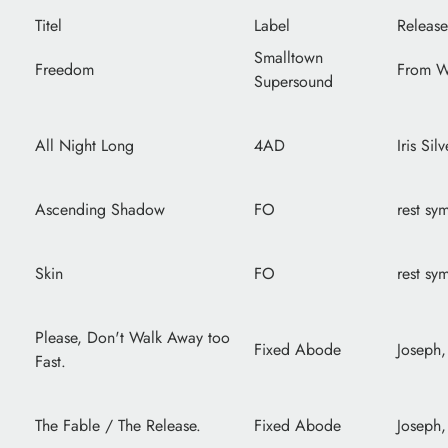
Titel
Label
Release
Smalltown
Freedom
From W
Supersound
All Night Long
4AD
Iris Sil
Ascending Shadow
FO
rest sy
Skin
FO
rest sy
Please, Don't Walk Away too
Fixed Abode
Joseph
Fast.
The Fable / The Release.
Fixed Abode
Joseph