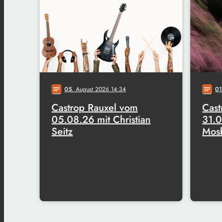
05
. August 2026 14:34
01
notes
notes
Castrop Rauxel vom
Cast
05.08.26 mit Christian
31.0
Seitz
Mos