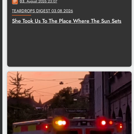
03
. August 2026 23:07
notes
TEARDROPS DIGEST 03.08.2026
She Took Us To The Place Where The Sun Sets