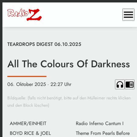
menu
TEARDROPS DIGEST 06.10.2025
All The Colours Of Darkness
headphones
chrome_reader_mode
06. Oktober 2025
· 22:27 Uhr
Bildquelle: (falls nicht benötigt, bitte auf den Mülleimer rechts klicken
und den Block löschen)
AMMER/EINHEIT
Radio Inferno Cantum I
BOYD RICE & JOEL
Theme From Pearls Before