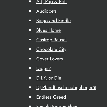
Art, Pop & Roll
Audiopets
Banjo and Fiddle
Blues Home
Castrop Rauxel
Chocolate City
Cover Lovers
Diggin‘
D.I.Y. or Die
DJ Pfandflaschenabgabegerät
Endless Greed
Female Energy Flow