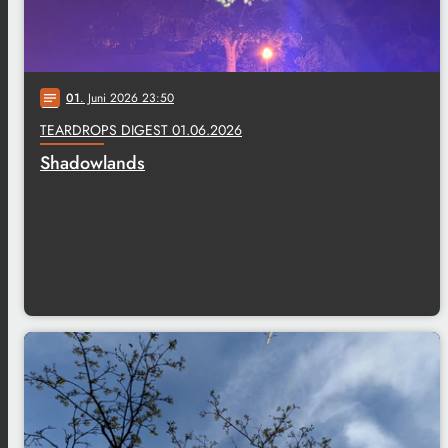
01
. Juni 2026 23:50
notes
TEARDROPS DIGEST 01.06.2026
Shadowlands