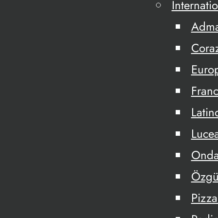
Internati
Adm
Cora
Euro
Fran
Latin
Lucea
Onda
Özgü
Pizza