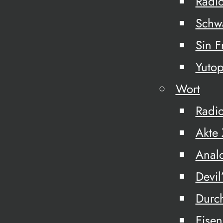
Radio
Schw
Sin F
Yuto
Wort
Radio
Akte
Analo
Devil’
Durch
Eisen