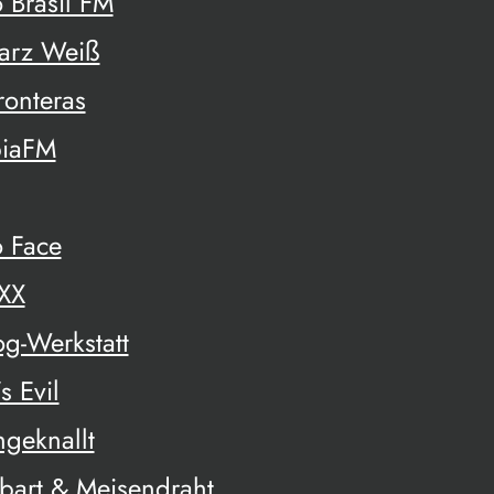
 Brasil FM
arz Weiß
ronteras
piaFM
 Face
 XX
g-Werkstatt
s Evil
geknallt
bart & Meisendraht