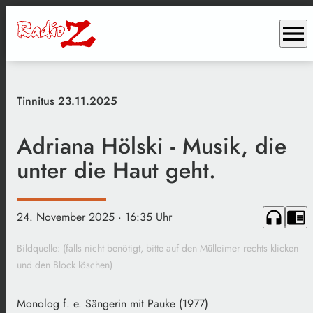
menu
Tinnitus 23.11.2025
Adriana Hölski - Musik, die
unter die Haut geht.
headphones
chrome_reader_mode
24. November 2025
· 16:35 Uhr
Bildquelle: (falls nicht benötigt, bitte auf den Mülleimer rechts klicken
und den Block löschen)
Monolog f. e. Sängerin mit Pauke (1977)