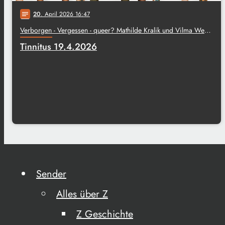
20
. April 2026 16:47
notes
Verborgen - Vergessen - queer? Mathilde Kralik und Vilma Webenau.
Tinnitus 19.4.2026
Sender
Alles über Z
Z Geschichte