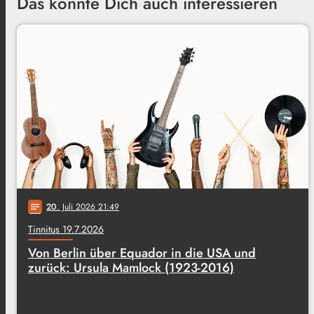
Das könnte Dich auch interessieren
20
. Juli 2026 21:49
notes
Tinnitus 19.7.2026
Von Berlin über Equador in die USA und
zurück: Ursula Mamlock (1923-2016)