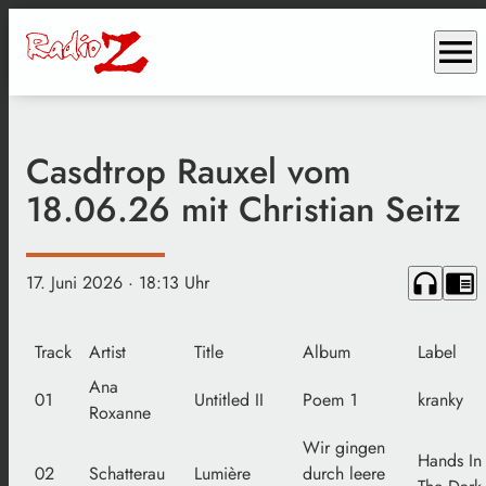
menu
Casdtrop Rauxel vom
18.06.26 mit Christian Seitz
headphones
chrome_reader_mode
17. Juni 2026
· 18:13 Uhr
Track
Artist
Title
Album
Label
Ana
01
Untitled II
Poem 1
kranky
Roxanne
Wir gingen
Hands In
02
Schatterau
Lumière
durch leere