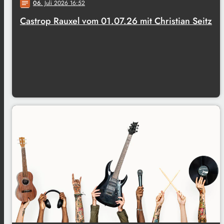
06
. Juli 2026 16:52
notes
Castrop Rauxel vom 01.07.26 mit Christian Seitz