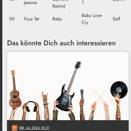
Jeanne
1
Remix)
Baby Love
09
Four Tet
Baby
Self
Cry
Das könnte Dich auch interessieren
08
. Juli 2026 18:51
notes