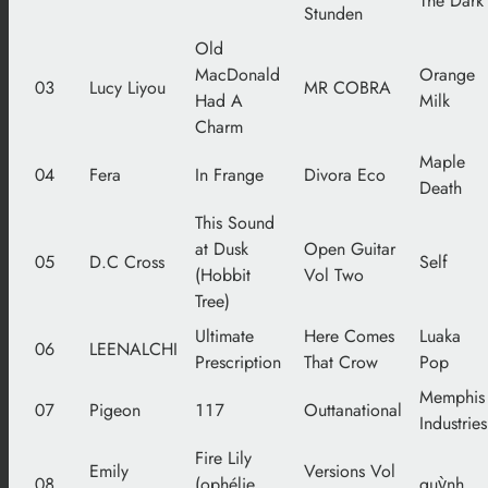
The Dark
Stunden
Old
MacDonald
Orange
03
Lucy Liyou
MR COBRA
Had A
Milk
Charm
Maple
04
Fera
In Frange
Divora Eco
Death
This Sound
at Dusk
Open Guitar
05
D.C Cross
Self
(Hobbit
Vol Two
Tree)
Ultimate
Here Comes
Luaka
06
LEENALCHI
Prescription
That Crow
Pop
Memphis
07
Pigeon
117
Outtanational
Industries
Fire Lily
Emily
Versions Vol
08
(ophélie
quỳnh